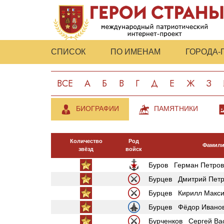
СПИСОК
ПО ИМЕНАМ
ГОРОДА-
ВСЕ
А
Б
В
Г
Д
Е
Ж
З
БИОГРАФИИ
ПАМЯТНИКИ
Количество
Род
Фамили
звёзд
войск
Буров Герман Петров
Бурцев Дмитрий Петр
Бурцев Кирилл Макс
Бурцев Фёдор Ивано
Бурченков Сергей Ва