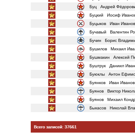
Буц Андрей Фёдоров
Буцкий Иосиф Ивано
Буцыков Иван Ивано
Бучавый Валентин Р
Бучин Борис Владим
Бушилов Михаил Ива
Бушмакин Алексей П
Буштрук Даниил Иван
Буюклы Антон Ефимо
Буянков Иван Иванов
Буянов Виктор Никол
Буянов Михаил Кондр
Быкасов Николай Вл
Всего записей: 37661