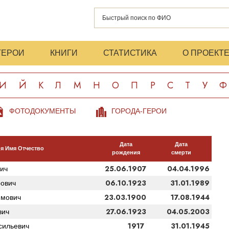
ГЕРОИ
КНИГИ
СТАТИСТИКА
О ПРОЕКТ
И
Й
К
Л
М
Н
О
П
Р
С
Т
У
Ф
ФОТОДОКУМЕНТЫ
ГОРОДА-ГЕРОИ
Дата
Дата
я Имя Отчество
рождения
смерти
25.06.1907
04.04.1996
ич
06.10.1923
31.01.1989
ович
23.03.1900
17.08.1944
имович
27.06.1923
04.05.2003
вич
1917
31.01.1945
сильевич