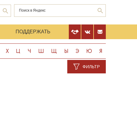
Е
ПОДДЕРЖАТЬ
Х
Ц
Ч
Ш
Щ
Ы
Э
Ю
Я
ФИЛЬТР