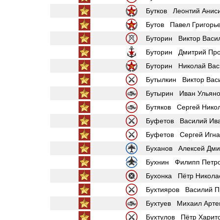
Бутков Леонтий Анис
Бутов Павел Григорь
Буторин Виктор Васи
Буторин Дмитрий Про
Буторин Николай Вас
Бутылкин Виктор Вас
Бутырин Иван Ульяно
Бутяков Сергей Нико
Буфетов Василий Ив
Буфетов Сергей Игна
Буханов Алексей Дми
Бухнин Филипп Петр
Бухонка Пётр Никола
Бухтияров Василий П
Бухтуев Михаил Арте
Бухтулов Пётр Харит