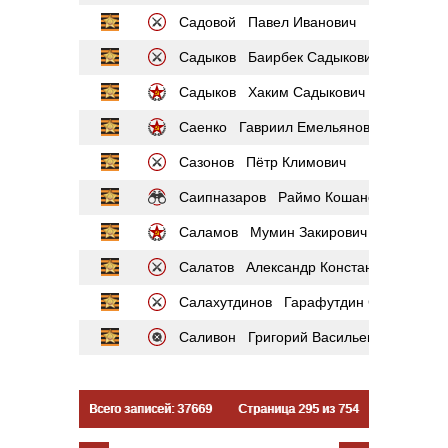
Садовой Павел Иванович
Садыков Баирбек Садыкович
Садыков Хаким Садыкович
Саенко Гавриил Емельянович
Сазонов Пётр Климович
Саипназаров Раймо Кошанович
Саламов Мумин Закирович
Салатов Александр Константинович
Салахутдинов Гарафутдин Салахутдин
Саливон Григорий Васильевич
Всего записей: 37669
Страница 295 из 754