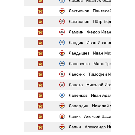
Лакеев Иван Алексеевич
Лактионов Пантелей Борисович
Лактионов Пётр Ефимович
Ламзин Фёдор Иванович
Ландик Иван Иванович
Ландышев Иван Михайлович
Лановенко Марк Трофимович
Ланских Тимофей Иванович
Лапата Николай Иванович
Лапенков Иван Адамович
Лапердин Николай Филиппович
Лапик Алексей Васильевич
Лапин Александр Николаевич