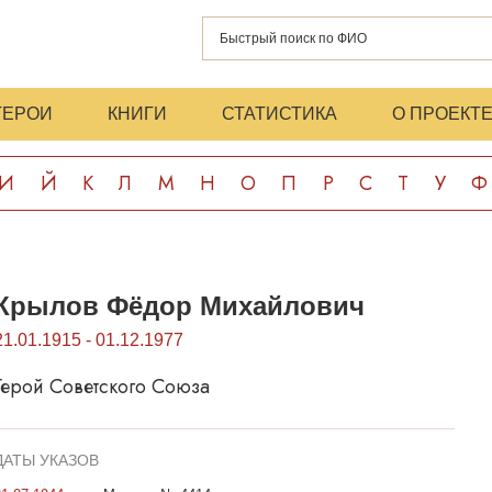
ГЕРОИ
КНИГИ
СТАТИСТИКА
О ПРОЕКТ
И
Й
К
Л
М
Н
О
П
Р
С
Т
У
Ф
Крылов Фёдор Михайлович
21.01.1915 - 01.12.1977
Герой Советского Союза
ДАТЫ УКАЗОВ