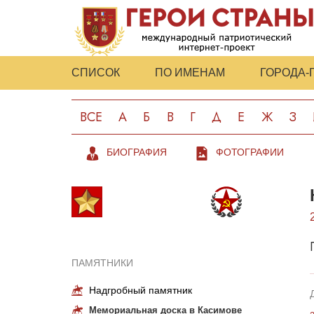
СПИСОК
ПО ИМЕНАМ
ГОРОДА-
ВСЕ
А
Б
В
Г
Д
Е
Ж
З
БИОГРАФИЯ
ФОТОГРАФИИ
ПАМЯТНИКИ
Надгробный памятник
Мемориальная доска в Касимове