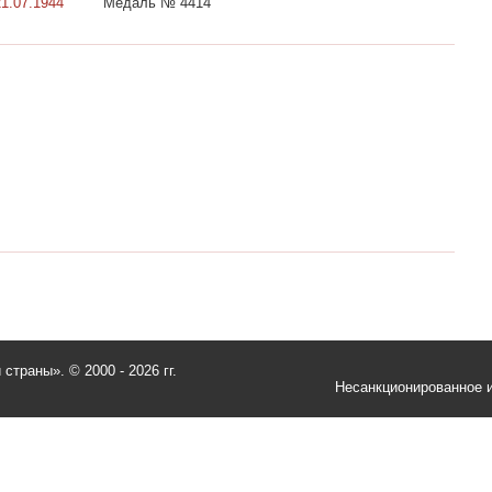
21.07.1944
Медаль № 4414
и страны».
© 2000 - 2026 гг.
Несанкционированное и