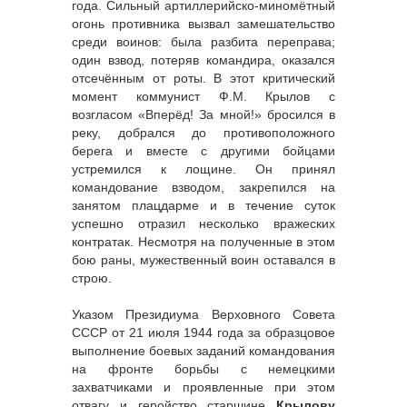
года. Сильный артиллерийско-миномётный
огонь противника вызвал замешательство
среди воинов: была разбита переправа;
один взвод, потеряв командира, оказался
отсечённым от роты. В этот критический
момент коммунист Ф.М. Крылов с
возгласом «Вперёд! За мной!» бросился в
реку, добрался до противоположного
берега и вместе с другими бойцами
устремился к лощине. Он принял
командование взводом, закрепился на
занятом плацдарме и в течение суток
успешно отразил несколько вражеских
контратак. Несмотря на полученные в этом
бою раны, мужественный воин оставался в
строю.
Указом Президиума Верховного Совета
СССР от 21 июля 1944 года за образцовое
выполнение боевых заданий командования
на фронте борьбы с немецкими
захватчиками и проявленные при этом
отвагу и геройство старшине
Крылову