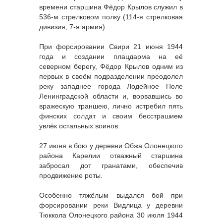
времени старшина Фёдор Крылов служил в
536-м стрелковом полку (114-я стрелковая
дивизия, 7-я армия).
При форсировании Свири 21 июня 1944
года и создании плацдарма на её
северном берегу, Фёдор Крылов одним из
первых в своём подразделении преодолел
реку западнее города Лодейное Поле
Ленинградской области и, ворвавшись во
вражескую траншею, лично истребил пять
финских солдат и своим бесстрашием
увлёк остальных воинов.
27 июня в бою у деревни Обжа Олонецкого
района Карелии отважный старшина
забросал дот гранатами, обеспечив
продвижение роты.
Особенно тяжёлым выдался бой при
форсировании реки Видлица у деревни
Тюккола Олонецкого района 30 июля 1944