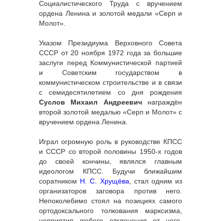
Социалистического Труда с вручением
ордена Ленина и золотой медали «Серп и
Молот».
Указом Президиума Верховного Совета
СССР от 20 ноября 1972 года за большие
заслуги перед Коммунистической партией
и Советским государством в
коммунистическом строительстве и в связи
с семидесятилетием со дня рождения
Суслов Михаил Андреевич
награждён
второй золотой медалью «Серп и Молот» с
вручением ордена Ленина.
Играл огромную роль в руководстве КПСС
и СССР со второй половины 1950-х годов
до своей кончины, являлся главным
идеологом КПСС. Будучи ближайшим
соратником
Н. С. Хрущёва
, стал одним из
организаторов заговора против него.
Непоколебимо стоял на позициях самого
ортодоксального толкования марксизма,
неприятия любого отклонения от него,