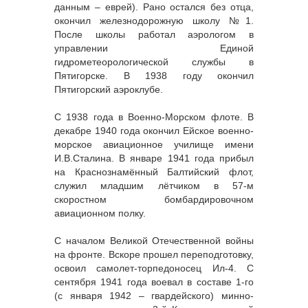
данным – еврей). Рано остался без отца,
окончил железнодорожную школу №1.
После школы работал аэрологом в
управлении Единой
гидрометеорологической службы в
Пятигорске. В 1938 году окончил
Пятигорский аэроклубе.
С 1938 года в Военно-Морском флоте. В
декабре 1940 года окончил Ейское военно-
морское авиационное училище имени
И.В.Сталина. В январе 1941 года прибыл
на Краснознамённый Балтийский флот,
служил младшим лётчиком в 57-м
скоростном бомбардировочном
авиационном полку.
С началом Великой Отечественной войны
на фронте. Вскоре прошел переподготовку,
освоил самолет-торпедоносец Ил-4. С
сентября 1941 года воевал в составе 1-го
(с января 1942 – гвардейского) минно-