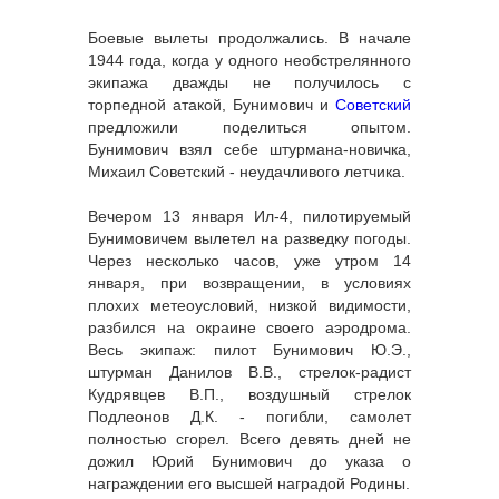
Боевые вылеты продолжались. В начале
1944 года, когда у одного необстрелянного
экипажа дважды не получилось с
торпедной атакой, Бунимович и
Советский
предложили поделиться опытом.
Бунимович взял себе штурмана-новичка,
Михаил Советский - неудачливого летчика.
Вечером 13 января Ил-4, пилотируемый
Бунимовичем вылетел на разведку погоды.
Через несколько часов, уже утром 14
января, при возвращении, в условиях
плохих метеоусловий, низкой видимости,
разбился на окраине своего аэродрома.
Весь экипаж: пилот Бунимович Ю.Э.,
штурман Данилов В.В., стрелок-радист
Кудрявцев В.П., воздушный стрелок
Подлеонов Д.К. - погибли, самолет
полностью сгорел. Всего девять дней не
дожил Юрий Бунимович до указа о
награждении его высшей наградой Родины.