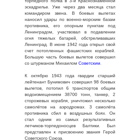
торпедного полка в 3-й Краснознаменной
эскадрилье. Уже через два месяца стал
командиром звена. В боевых вылетах
наносил удары по военно-морским базам
противника, его опорным пунктам под
Ленинградом, участвовал в подавлении
огня тяжелых батарей, обстреливавших
Ленинград. В июне 1942 года открыл свой
счет потопленных фашистских кораблей.
Большую часть боевых вылетов совершил
со штурманом Михаилом
Советским
.
К октябрю 1943 года гвардии старший
лейтенант Бунимович совершил 98 боевых
вылетов, потопил 6 транспортов общим
водоизмещением 38700 тонн, танкер, 2
сторожевых корабля, уничтожил несколько
самолётов на аэродромах. 3 самолёта
противника сбил в воздушных боях. Он
стал одним из самых результативных
летчиков-торпедоносцев Балтики. Был
представлен к присвоению звания Герой
Советского Союза.