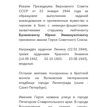
У
казом Президиума Верховного Совета
СССР от 22 января 1944 года за
образцовое выполнение заданий
командования и проявленные мужество и
героизм в боях с немецко-фашистскими
захватчиками старшему лейтенанту
Бунимовичу Юрию Эммануиловичу
присвоено звание Героя Советского Союза.
Награждён орденом Ленина (22.01.1944),
тремя орденами Красного Знамени
(14.08.1942, 02.10.1943, 23.08.1943),
медалью.
Останки экипажа похоронены в братской
могиле на Волковском лютеранском
кладбище города Ленинграда (ныне -
Санкт-Петербург).
Именем Героя названа улица в городе
Пятигорске Ставропольского края. В городе
Владикавказе, на здании школы,