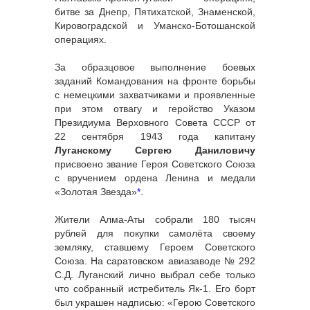
битве за Днепр, Пятихатской, Знаменской,
Кировоградской и Уманско-Ботошанской
операциях.
За образцовое выполнение боевых
заданий Командования на фронте борьбы
с немецкими захватчиками и проявленные
при этом отвагу и геройство Указом
Президиума Верховного Совета СССР от
22 сентября 1943 года капитану
Луганскому Сергею Даниловичу
присвоено звание Героя Советского Союза
с вручением ордена Ленина и медали
«Золотая Звезда»
*
.
Жители Алма-Аты собрали 180 тысяч
рублей для покупки самолёта своему
земляку, ставшему Героем Советского
Союза. На саратовском авиазаводе № 292
С.Д. Луганский лично выбрал себе только
что собранный истребитель Як-1. Его борт
был украшен надписью: «Герою Советского