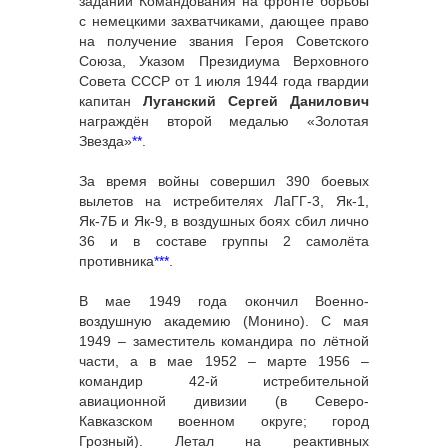
заданий Командования на фронте борьбы
с немецкими захватчиками, дающее право
на получение звания Героя Советского
Союза, Указом Президиума Верховного
Совета СССР от 1 июля 1944 года гвардии
капитан
Луганский Сергей Данилович
награждён второй медалью «Золотая
Звезда»
**
.
За время войны совершил 390 боевых
вылетов на истребителях ЛаГГ-3, Як-1,
Як-7Б и Як-9, в воздушных боях сбил лично
36 и в составе группы 2 самолёта
противника
***
.
В мае 1949 года окончил Военно-
воздушную академию (Монино). С мая
1949 – заместитель командира по лётной
части, а в мае 1952 – марте 1956 –
командир 42-й истребительной
авиационной дивизии (в Северо-
Кавказском военном округе; город
Грозный). Летал на реактивных