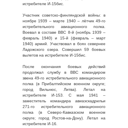
истребителе И-15бис.
Участник советско-финляндской войны: в
ноябре 1939 – марте 1940 – лётчик 49-го
истребительного авиационного полка.
Воевал в составе ВВС 8-й (ноябрь 1939 –
февраль 1940) и 15-й (февраль – март
1940) армий. Участвовал в боях севернее
Ладожского озера. Совершил 59 боевых
вылетов на истребителе И-15бис.
После окончания боевых действий
продолжал службу в ВВС командиром
звена 49-го истребительного авиационного
полка (в Прибалтийском военном округе;
город Вильнюс, Литва). Летал на
истребителе И-153. С мая 1941 –
заместитель командира авиаэскадрильи
271-го истребительного авиационного
полка (в Северо-Кавказском военном
округе; город Ростов-на-Дону). Летал на
истребителе И-16.