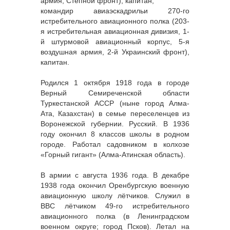
армия, Степной фронт), капитан;
командир авиаэскадрильи 270-го
истребительного авиационного полка (203-
я истребительная авиационная дивизия, 1-
й штурмовой авиационный корпус, 5-я
воздушная армия, 2-й Украинский фронт),
капитан.
Родился 1 октября 1918 года в городе
Верный Семиреченской области
Туркестанской АССР (ныне город Алма-
Ата, Казахстан) в семье переселенцев из
Воронежской губернии. Русский. В 1936
году окончил 8 классов школы в родном
городе. Работал садовником в колхозе
«Горный гигант» (Алма-Атинская область).
В армии с августа 1936 года. В декабре
1938 года окончил Оренбургскую военную
авиационную школу лётчиков. Служил в
ВВС лётчиком 49-го истребительного
авиационного полка (в Ленинградском
военном округе; город Псков). Летал на