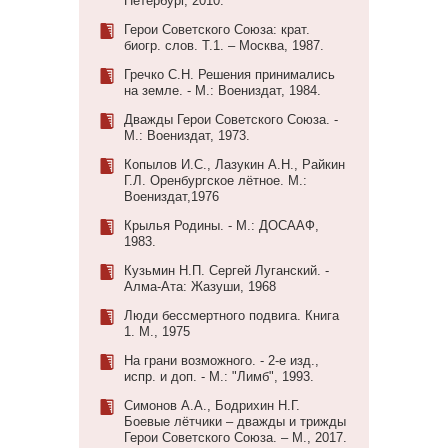
Петербург, 2010.
Герои Советского Союза: крат.
биогр. слов. Т.1. – Москва, 1987.
Гречко С.Н. Решения принимались
на земле. - М.: Воениздат, 1984.
Дважды Герои Советского Союза. -
М.: Воениздат, 1973.
Копылов И.С., Лазукин А.Н., Райкин
Г.Л. Оренбургское лётное. М.:
Воениздат,1976
Крылья Родины. - М.: ДОСААФ,
1983.
Кузьмин Н.П. Сергей Луганский. -
Алма-Ата: Жазуши, 1968
Люди бессмертного подвига. Книга
1. М., 1975
На грани возможного. - 2-е изд.,
испр. и доп. - М.: "Лимб", 1993.
Симонов А.А., Бодрихин Н.Г.
Боевые лётчики – дважды и трижды
Герои Советского Союза. – М., 2017.