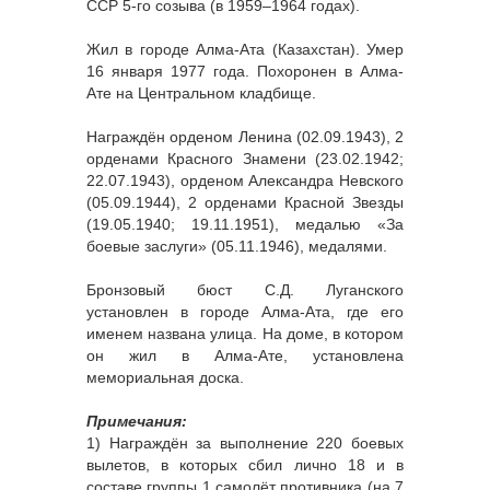
ССР 5-го созыва (в 1959–1964 годах).
Жил в городе Алма-Ата (Казахстан). Умер
16 января 1977 года. Похоронен в Алма-
Ате на Центральном кладбище.
Награждён орденом Ленина (02.09.1943), 2
орденами Красного Знамени (23.02.1942;
22.07.1943), орденом Александра Невского
(05.09.1944), 2 орденами Красной Звезды
(19.05.1940; 19.11.1951), медалью «За
боевые заслуги» (05.11.1946), медалями.
Бронзовый бюст С.Д. Луганского
установлен в городе Алма-Ата, где его
именем названа улица. На доме, в котором
он жил в Алма-Ате, установлена
мемориальная доска.
Примечания:
1) Награждён за выполнение 220 боевых
вылетов, в которых сбил лично 18 и в
составе группы 1 самолёт противника (на 7