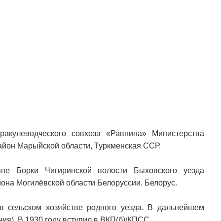
акулеводческого совхоза «Равнина» Министерства
йон Марыйской области, Туркменская ССР.
не Борки Чигиринской волости Быховского уезда
йона Могилёвской области Белоруссии. Белорус.
в сельском хозяйстве родного уезда. В дальнейшем
ия). В 1930 году вступил в ВКП(б)/КПСС.