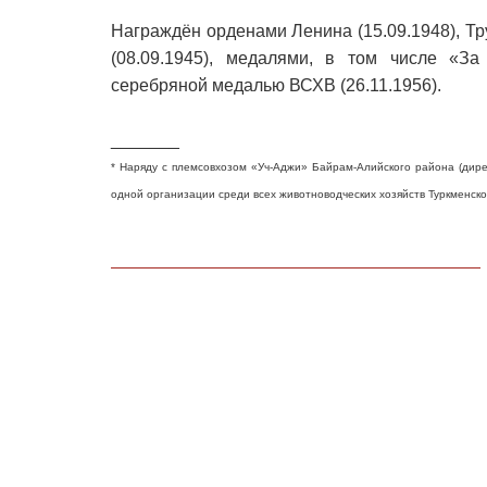
Награждён орденами Ленина (15.09.1948), Тр
(08.09.1945), медалями, в том числе «За
серебряной медалью ВСХВ (26.11.1956).
_______
* Наряду с племсовхозом «Уч-Аджи» Байрам-Алийского района (дир
одной организации среди всех животноводческих хозяйств Туркменско