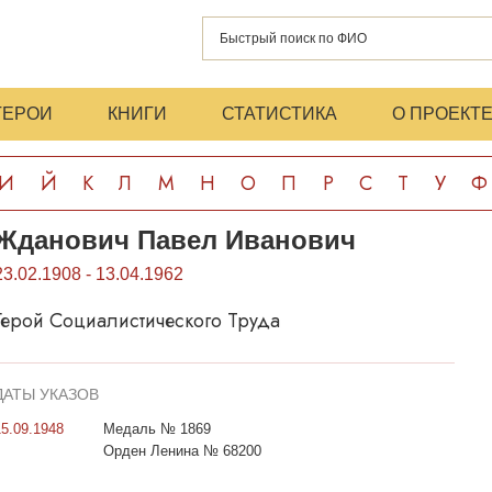
ГЕРОИ
КНИГИ
СТАТИСТИКА
О ПРОЕКТ
И
Й
К
Л
М
Н
О
П
Р
С
Т
У
Ф
Жданович Павел Иванович
23.02.1908 - 13.04.1962
Герой Социалистического Труда
ДАТЫ УКАЗОВ
15.09.1948
Медаль № 1869
Орден Ленина № 68200