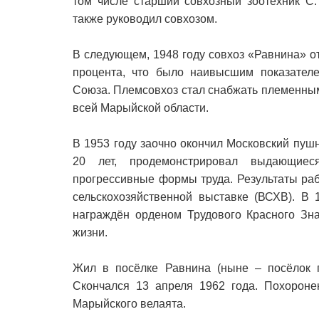
том числе старший совхозный зоотехник С.
также руководил совхозом.
В следующем, 1948 году совхоз «Равнина» о
процента, что было наивысшим показателе
Союза. Племсовхоз стал снабжать племенным
всей Марыйской области.
В 1953 году заочно окончил Московский пушн
20 лет, продемонстрировал выдающиеся
прогрессивные формы труда. Результаты ра
сельскохозяйственной выставке (ВСХВ). В 
награждён орденом Трудового Красного Зн
жизни.
Жил в посёлке Равнина (ныне – посёлок г
Скончался 13 апреля 1962 года. Похороне
Марыйского велаята.