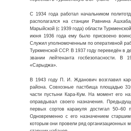
С 1934 года работал начальником политотд
располагался на станции Равнина Ашхаба
Марыйской (с 1939 года) области Туркменской
июня 1936 года ему было присвоено воинск
Служил уполномоченным по оперативной раб
Туркменской ССР. В 1937 году переведён в 
звании лейтенанта госбезопасности. В 1
«Сарыджа».
В 1943 году П. И. Жданович возглавил кар
района. Совхозные пастбища площадью 310
части пустыни Кара-Кум. На момент его на
оправдывал своего назначения. Предыдуще
первых сортов каракуля достигал 50–60 п
Одновременно с его назначением старши
которым они провели ряд организационных 
старших чабанов.