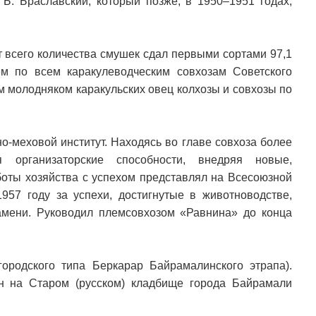
 Б. Браславский, который позже, в 1950–1951 годах,
т всего количества смушек сдал первыми сортами 97,1
м по всем каракулеводческим совхозам Советского
 молодняком каракульских овец колхозы и совхозы по
о-меховой институт. Находясь во главе совхоза более
 организаторские способности, внедряя новые,
боты хозяйства с успехом представлял на Всесоюзной
1957 году за успехи, достигнутые в животноводстве,
амени. Руководил племсовхозом «Равнина» до конца
ородского типа Беркарар Байрамалинского этрапа).
н на Старом (русском) кладбище города Байрамали