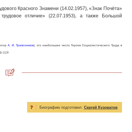
удового Красного Знамени (14.02.1957), «Знак Почёта»
 трудовое отличие» (22.07.1953), а также Большой
ектор
А. И. Трапезников
), это наибольшее число Героев Социалистического Труда в
й ССР.
Биографию подготовил:
Сергей Кузоватов