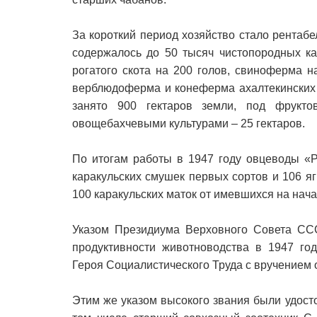
За короткий период хозяйство стало рентаб
содержалось до 50 тысяч чистопородных ка
рогатого скота на 200 голов, свиноферма н
верблюдоферма и конеферма ахалтекинских 
занято 900 гектаров земли, под фрукт
овощебахчевыми культурами – 25 гектаров.
По итогам работы в 1947 году овцеводы «Р
каракульских смушек первых сортов и 106 яг
100 каракульских маток от имевшихся на нача
Указом Президиума Верховного Совета ССС
продуктивности животноводства в 1947 го
Героя Социалистического Труда с вручением 
Этим же указом высокого звания были удост