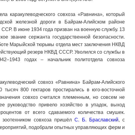
ела каракулеводческого совхоза «Равнина», который
дской железной дороги в Байрам-Алийском районе
 ССР. В июне 1934 года призван на военную службу. 13
ое звание сержанта государственной безопасности.
оте Марыйской тюрьмы отдела мест заключения НКВД
действующий резерв НКВД СССР. Уволился со службы в
942–1943 годах – начальник политотдела совхоза
акулеводческий совхоз «Равнина» Байрам-Алийского
 тысяч 800 гектаров простирались в юго-восточной
значения совхоз считался племенным, но совсем не
е руководство привело хозяйство в упадок, выход
роцентов от всего сдаваемого количества смушек.
м зоотехником совхоза пришёл
С. Б. Браславский
, с
мероприятий, подобрали опытных управляющих ферм и