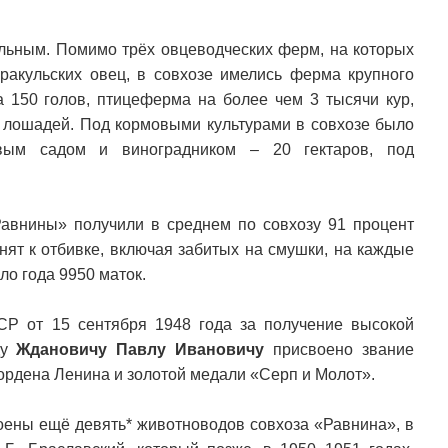
ельным. Помимо трёх овцеводческих ферм, на которых
ракульских овец, в совхозе имелись ферма крупного
а 150 голов, птицеферма на более чем 3 тысячи кур,
лошадей. Под кормовыми культурами в совхозе было
овым садом и виноградником – 20 гектаров, под
авнины» получили в среднем по совхозу 91 процент
нят к отбивке, включая забитых на смушки, на каждые
ло года 9950 маток.
Р от 15 сентября 1948 года за получение высокой
ду
Ждановичу Павлу Ивановичу
присвоено звание
ордена Ленина и золотой медали «Серп и Молот».
оены ещё девять* животноводов совхоза «Равнина», в