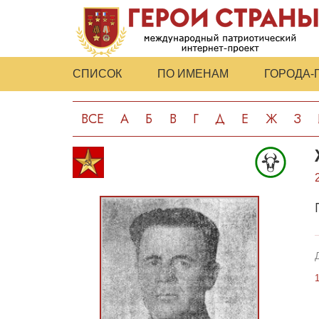
СПИСОК
ПО ИМЕНАМ
ГОРОДА-
ВСЕ
А
Б
В
Г
Д
Е
Ж
З