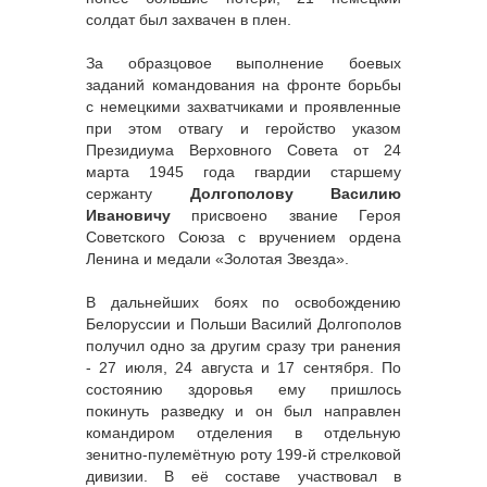
солдат был захвачен в плен.
За образцовое выполнение боевых
заданий командования на фронте борьбы
с немецкими захватчиками и проявленные
при этом отвагу и геройство указом
Президиума Верховного Совета от 24
марта 1945 года гвардии старшему
сержанту
Долгополову Василию
Ивановичу
присвоено звание Героя
Советского Союза с вручением ордена
Ленина и медали «Золотая Звезда».
В дальнейших боях по освобождению
Белоруссии и Польши Василий Долгополов
получил одно за другим сразу три ранения
- 27 июля, 24 августа и 17 сентября. По
состоянию здоровья ему пришлось
покинуть разведку и он был направлен
командиром отделения в отдельную
зенитно-пулемётную роту 199-й стрелковой
дивизии. В её составе участвовал в