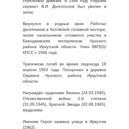
стрелковой дивизии. В 1946 году старший
сержант В.И. Долгополов был уволен в
запас.
Вернулся в родные края. Работал
десятником в Китойской сплавной конторе,
затем начальником сплавного участка в
Баяндаевском леспромхозе Чунского
района Иркутской области. Член ВКП(б)/
КПСС с 1946 года.
Трагически погиб во время ледохода 18
апреля 1953 года. Похоронен в деревне
Окраина Чунского района Иркутской
области.
Награждён орденами Ленина (24.03.1945),
Отечественной войны 2-й степени
(31.05.1945), Красной Звезды (02.08.1945),
медалями.
Именем Героя названа улица в Иркутске
(1962).