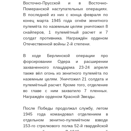
Восточно-Прусской и в Восточно-
Померанской наступательных операциях.
В последней из них с конца февраля по
конец марта 1945 года огнём зенитного
пулемёта по наземным целям уничтожил 8
снайперов, 1 пулемётный расчет и 7
солдат противника. Награждён орденом
Отечественной войны 2-й степени.
В ходе Берлинской операции про
форсировании Одера и расширении
захваченного плацдарма 23-24 апреля
также вёл огонь из зенитного пулемёта по
наземным целям. Уничтожил 21 солдата и
пулемётный расчет. Кроме того, отделение
во главе с ним захватило 7 пленных.
Награждён орденом Красной Звезды.
После Победы продолжал службу, летом
1945 года командовал отделением в
отдельном зенитно-пулемётном взводе
153-го стрелкового полка 52-й гвардейской