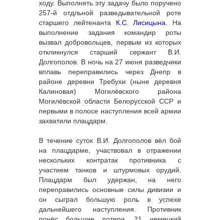
ходу. Выполнять эту задачу было поручено
257-й отдльной разведывательной роте
старшего лейтенанта
К.С. Лисицына
. На
выполнение задания командир роты
вызвал добровольцев, первым из которых
откликнулся старший сержант В.И.
Долгополов. В ночь на 27 июня разведчики
вплавь переправились через Днепр в
районе деревни Требухи (ныне деревня
Калиновая) Могилёвского района
Могилёвской области Белорусской ССР и
первыми в полосе наступления всей армии
захватили плацдарм.
В течение суток В.И. Долгополов вёл бой
на плацдарме, участвовал в отражении
нескольких контратак противника с
участием танков и штурмовых орудий.
Плацдарм был удержан, на него
переправились основные силы дивизии и
он сыграл большую роль в успехе
дальнейшего наступления. Противник
понёс большие потери, 21 немецкий