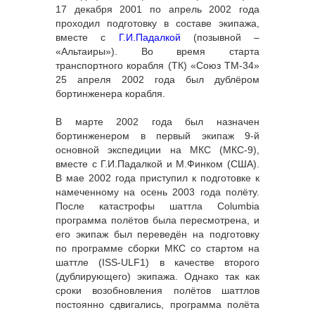
17 декабря 2001 по апрель 2002 года
проходил подготовку в составе экипажа,
вместе с
Г.И.Падалкой
(позывной –
«Альтаиры»). Во время старта
транспортного корабля (ТК) «Союз ТМ-34»
25 апреля 2002 года был дублёром
бортинженера корабля.
В марте 2002 года был назначен
бортинженером в первый экипаж 9-й
основной экспедиции на МКС (МКС-9),
вместе с Г.И.Падалкой и М.Финком (США).
В мае 2002 года приступил к подготовке к
намеченному на осень 2003 года полёту.
После катастрофы шаттла Columbia
программа полётов была пересмотрена, и
его экипаж был переведён на подготовку
по программе сборки МКС со стартом на
шаттле (ISS-ULF1) в качестве второго
(дублирующего) экипажа. Однако так как
сроки возобновления полётов шаттлов
постоянно сдвигались, программа полёта