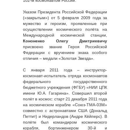
102-м космонавтом России.
Указом Президента Российской Федерации
(«закрытым») от 5 февраля 2009 года за
мужество и героизм, проявленные при
осуществлении космического полёта на
Международной космической станции,
Кононенко Олегу Дмитриевичу
присвоено звание Героя Российской
Федерации с вручением знака особого
отличия – медали «Золотая Звезда».
С января 2011 года – инструктор-
космонавт-испытатель отряда космонавтов
федерального государственного
бюджетного учреждения (ФГБУ) «НИИ ЦПК
имени Ю.А. Гагарина». Совершил второй
полёт в космос: старт 21 декабря 2011 года
на космическом корабле «Союз-ТМА-03М»
совместно с астронавтами США (Дональд
Петтит) и Нидерландов (Андре Кёйперс). В
полёте был командиром космического
корабля, бортинженером 30-й и