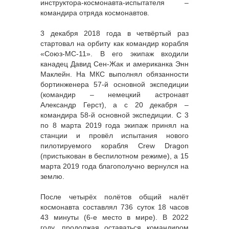
инструктора-космонавта-испытателя –
командира отряда космонавтов.
3 декабря 2018 года в четвёртый раз
стартовал на орбиту как командир корабля
«Союз-МС-11». В его экипаж входили
канадец Давид Сен-Жак и американка Энн
Маклейн. На МКС выполнял обязанности
бортинженера 57-й основной экспедиции
(командир – немецкий астронавт
Александр Герст), а с 20 декабря –
командира 58-й основной экспедиции. С 3
по 8 марта 2019 года экипаж принял на
станции и провёл испытания нового
пилотируемого корабля Crew Dragon
(пристыкован в беспилотном режиме), а 15
марта 2019 года благополучно вернулся на
землю.
После четырёх полётов общий налёт
космонавта составлял 736 суток 18 часов
43 минуты (6-е место в мире). В 2022
году, продолжая оставаться командиром