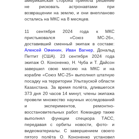
американская сторона приняла решение
не рисковать астронавтами при
возвращении на землю, и они внепланово
остались на МКС на 8 месяцев.
11 сентября 2024 года к МКС
пристыковался «Союз МС-26»,
доставивший сменный экипаж в составе:
Алексей Овчинин
,
Иван Вагнер
, Дональд
Петтит (США). 23 сентября 2024 года
экипаж О. Кононенко, Н. Чуба и Т. Дайсон
завершил свою миссию на МКС и на
корабле «Союз МС-25» выполнил штатную
посадку на территории Улытауской области
Казахстана. За время полёта, длившегося
373 дня 20 часов 14 минут, члены экипажа
провели множество научных исследований
и экспериментов, ремонтно-
восстановительных работ. Командир также
выполнял функции спецкора ТАСС,
передавая с орбиты новости, фото- и
видеоматериалы. С завершением своего
пятого полёта О. Кононенко установил