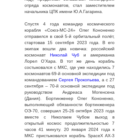
отряда космонавтов, стал заместителем
начальника ЦПК имени Ю.А.Гагарина.
Спустя 4 года командир космического
корабля «Союз-МС-24» Олег Кононенко
отправился в свой 5-й орбитальный полёт,
стартовав 15 сентября 2023 года. В его
экипаж вошли два новичка: российский
космонавт
Николай Чуб
и американка
Лорел О’Хара. В тот же день корабль
состыковался с МКС, где уже находились 7
космонавтов 69-й основной экспедиции под
командованием
Сергея Прокопьева
, а с 27
сентября – 70-й основной экспедиции под
руководством Андреаса Могенсена
(Дания). Бортинженер Олег Кононенко,
выполняющий обязанности бортинженера
ОЭ-70, совершил 25-26 октября 2023 года
вместе с Николаем Чубом выход в
открытый космос продолжительностью 7
часов 41 минуту. 20 января 2024 года к
МКС пристыковался корабль SpaceX AX-3