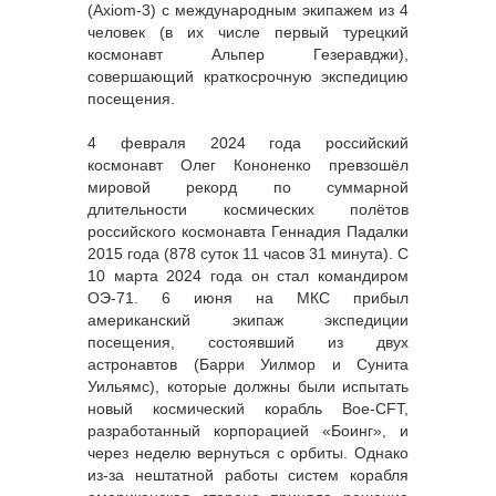
(Axiom-3) с международным экипажем из 4
человек (в их числе первый турецкий
космонавт Альпер Гезеравджи),
совершающий краткосрочную экспедицию
посещения.
4 февраля 2024 года российский
космонавт Олег Кононенко превзошёл
мировой рекорд по суммарной
длительности космических полётов
российского космонавта Геннадия Падалки
2015 года (878 суток 11 часов 31 минута). С
10 марта 2024 года он стал командиром
ОЭ-71. 6 июня на МКС прибыл
американский экипаж экспедиции
посещения, состоявший из двух
астронавтов (Барри Уилмор и Сунита
Уильямс), которые должны были испытать
новый космический корабль Boe-CFT,
разработанный корпорацией «Боинг», и
через неделю вернуться с орбиты. Однако
из-за нештатной работы систем корабля