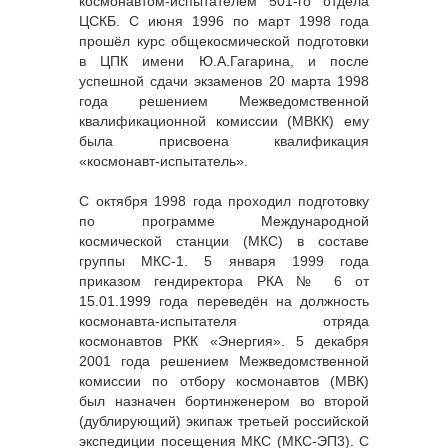
космонавтом-испытателем 501-го отдела
ЦСКБ. С июня 1996 по март 1998 года
прошёл курс общекосмической подготовки
в ЦПК имени Ю.А.Гагарина, и после
успешной сдачи экзаменов 20 марта 1998
года решением Межведомственной
квалификационной комиссии (МВКК) ему
была присвоена квалификация
«космонавт-испытатель».
С октября 1998 года проходил подготовку
по программе Международной
космической станции (МКС) в составе
группы МКС-1. 5 января 1999 года
приказом гендиректора РКА № 6 от
15.01.1999 года переведён на должность
космонавта-испытателя отряда
космонавтов РКК «Энергия». 5 декабря
2001 года решением Межведомственной
комиссии по отбору космонавтов (МВК)
был назначен бортинженером во второй
(дублирующий) экипаж третьей российской
экспедиции посещения МКС (МКС-ЭП3). С