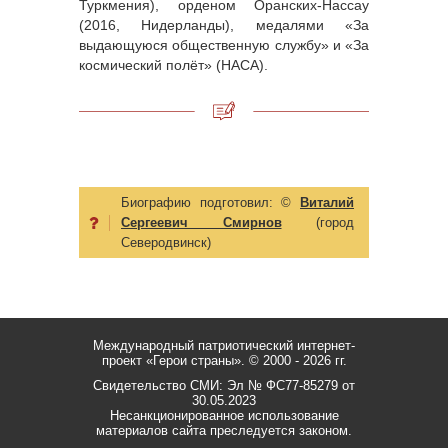
Туркмения), орденом Оранских-Нассау
(2016, Нидерланды), медалями «За
выдающуюся общественную службу» и «За
космический полёт» (НАСА).
Биографию подготовил:
©
Виталий
Сергеевич Смирнов
(город
Северодвинск)
Международный патриотический интернет-
проект «Герои страны».
© 2000 - 2026 гг.
Свидетельство СМИ: Эл № ФС77-85279 от
30.05.2023
Несанкционированное использование
материалов сайта преследуется законом.