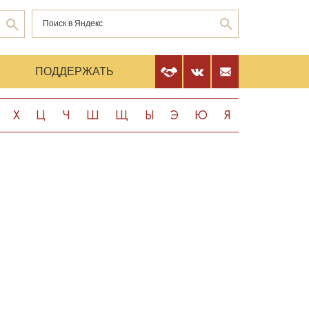
Е
ПОДДЕРЖАТЬ
Х
Ц
Ч
Ш
Щ
Ы
Э
Ю
Я