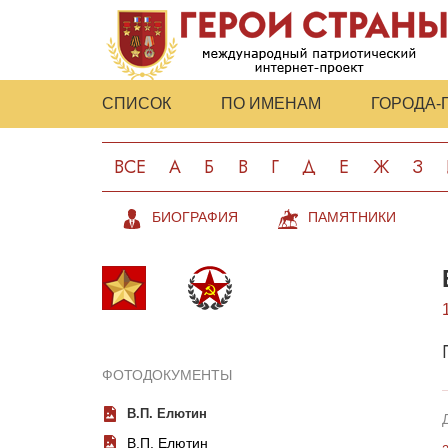
СПИСОК
ПО ИМЕНАМ
ГОРОДА-
ВСЕ
А
Б
В
Г
Д
Е
Ж
З
БИОГРАФИЯ
ПАМЯТНИКИ
ФОТОДОКУМЕНТЫ
В.П. Елютин
В.П. Елютин