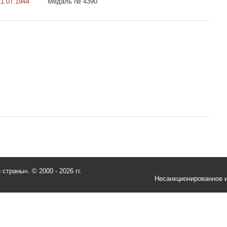
21.07.1944
Медаль № 4390
и страны».
© 2000 - 2026 гг.
Несанкционированное и