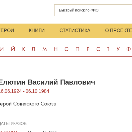
ГЕРОИ
КНИГИ
СТАТИСТИКА
О ПРОЕКТ
И
Й
К
Л
М
Н
О
П
Р
С
Т
У
Ф
Елютин Василий Павлович
16.06.1924 - 06.10.1984
Герой Советского Союза
ДАТЫ УКАЗОВ