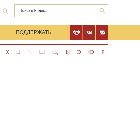
Е
ПОДДЕРЖАТЬ
Х
Ц
Ч
Ш
Щ
Ы
Э
Ю
Я