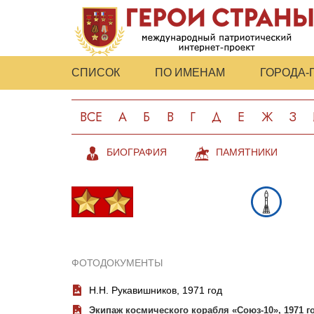
СПИСОК
ПО ИМЕНАМ
ГОРОДА-
ВСЕ
А
Б
В
Г
Д
Е
Ж
З
БИОГРАФИЯ
ПАМЯТНИКИ
ФОТОДОКУМЕНТЫ
Н.Н. Рукавишников, 1971 год
Экипаж космического корабля «Союз-10», 1971 г