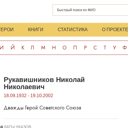
ГЕРОИ
КНИГИ
СТАТИСТИКА
О ПРОЕКТ
И
Й
К
Л
М
Н
О
П
Р
С
Т
У
Ф
Рукавишников Николай
Николаевич
18.09.1932 - 19.10.2002
Дважды Герой Советского Союза
од
ДАТЫ УКАЗОВ