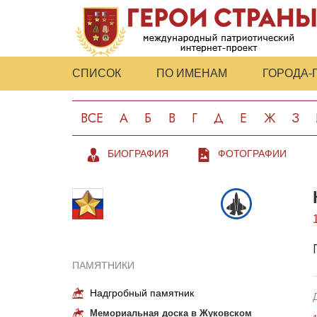
СПИСОК
ПО ИМЕНАМ
ГОРОДА-
ВСЕ
А
Б
В
Г
Д
Е
Ж
З
БИОГРАФИЯ
ФОТОГРАФИИ
ПАМЯТНИКИ
Надгробный памятник
Мемориальная доска в Жуковском