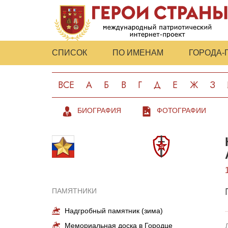
СПИСОК
ПО ИМЕНАМ
ГОРОДА-
ВСЕ
А
Б
В
Г
Д
Е
Ж
З
БИОГРАФИЯ
ФОТОГРАФИИ
ПАМЯТНИКИ
Надгробный памятник (зима)
Мемориальная доска в Городце