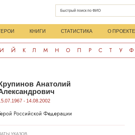
ГЕРОИ
КНИГИ
СТАТИСТИКА
О ПРОЕКТ
И
Й
К
Л
М
Н
О
П
Р
С
Т
У
Ф
Крупинов Анатолий
Александрович
15.07.1967 - 14.08.2002
Герой Российской Федерации
ДАТЫ УКАЗОВ