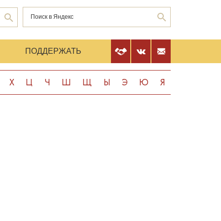
Е
ПОДДЕРЖАТЬ
Х
Ц
Ч
Ш
Щ
Ы
Э
Ю
Я