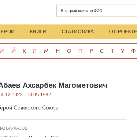
ГЕРОИ
КНИГИ
СТАТИСТИКА
О ПРОЕКТ
И
Й
К
Л
М
Н
О
П
Р
С
Т
У
Ф
Абаев Ахсарбек Магометович
14.12.1923 - 13.05.1982
Герой Советского Союза
ДАТЫ УКАЗОВ