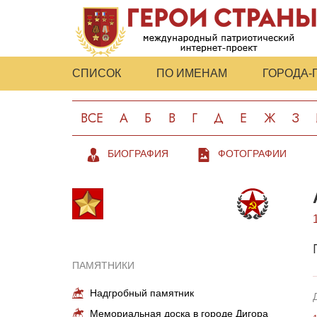
СПИСОК
ПО ИМЕНАМ
ГОРОДА-
ВСЕ
А
Б
В
Г
Д
Е
Ж
З
БИОГРАФИЯ
ФОТОГРАФИИ
ПАМЯТНИКИ
Надгробный памятник
Мемориальная доска в городе Дигора