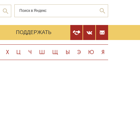
Е
ПОДДЕРЖАТЬ
Х
Ц
Ч
Ш
Щ
Ы
Э
Ю
Я