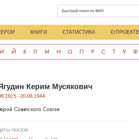
ГЕРОИ
КНИГИ
СТАТИСТИКА
О ПРОЕКТ
И
Й
К
Л
М
Н
О
П
Р
С
Т
У
Ф
Ягудин Керим Мусякович
08.1915 - 20.08.1944
Герой Советского Союза
ДАТЫ УКАЗОВ