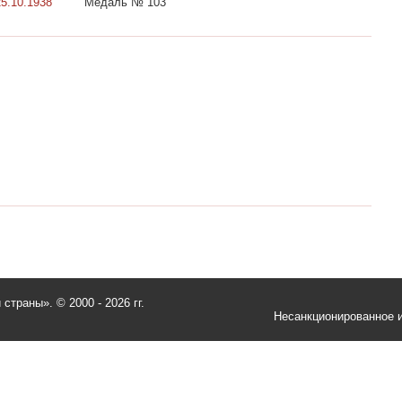
25.10.1938
Медаль № 103
и страны».
© 2000 - 2026 гг.
Несанкционированное и