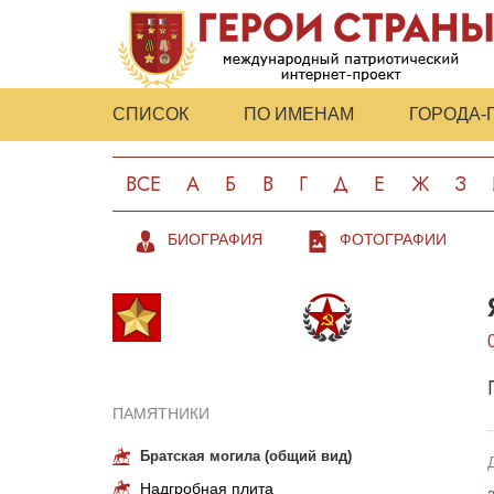
СПИСОК
ПО ИМЕНАМ
ГОРОДА-
ВСЕ
А
Б
В
Г
Д
Е
Ж
З
БИОГРАФИЯ
ФОТОГРАФИИ
ПАМЯТНИКИ
Братская могила (общий вид)
Надгробная плита