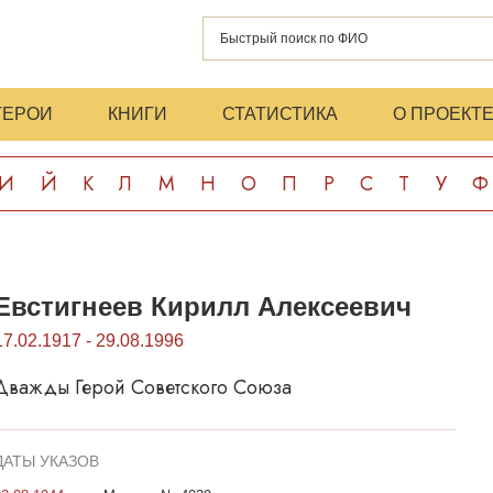
ГЕРОИ
КНИГИ
СТАТИСТИКА
О ПРОЕКТ
И
Й
К
Л
М
Н
О
П
Р
С
Т
У
Ф
Евстигнеев Кирилл Алексеевич
17.02.1917 - 29.08.1996
Дважды Герой Советского Союза
ДАТЫ УКАЗОВ