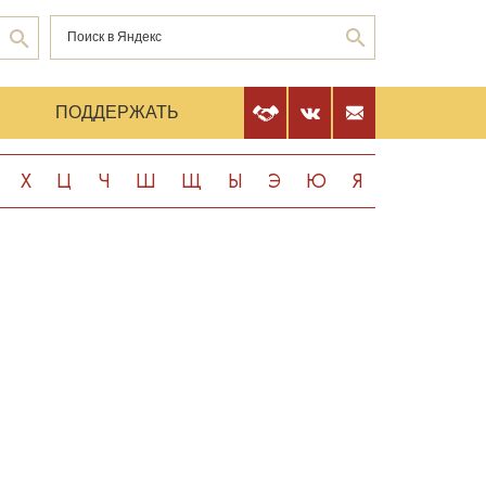
Е
ПОДДЕРЖАТЬ
Х
Ц
Ч
Ш
Щ
Ы
Э
Ю
Я