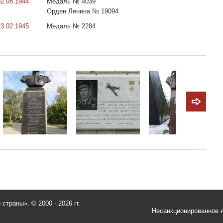
02.08.1944
Медаль № 4039
Орден Ленина № 19094
23.02.1945
Медаль № 2284
и страны».
© 2000 - 2026 гг.
Несанкционированное и