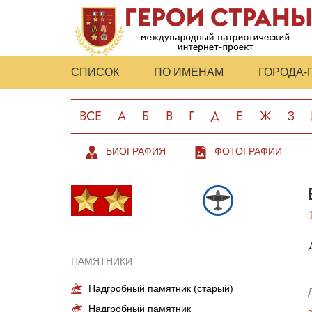
СПИСОК
ПО ИМЕНАМ
ГОРОДА-
ВСЕ
А
Б
В
Г
Д
Е
Ж
З
БИОГРАФИЯ
ФОТОГРАФИИ
ПАМЯТНИКИ
Надгробный памятник (старый)
Надгробный памятник