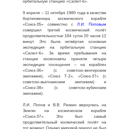
орбитальную станцию «Салют-6».
9 апреля – 11 октября 1980 года в качестве
бортинженера космического корабля
«Союз-35» совместно с
Л.И. Поповым
совершил третий космический полёт
продолжительностью 184 суток 20 часов 12
минут. Это была четвёртая основная
экспедиция на орбитальную станцию
«Салют-6». За время пребывания на
станции космонавты приняли четыре
экспедиции посещения – на кораблях
«Союз-36» (с советско-венгерским
экипажем), «Союз Т-2», «Союз-37» (с
советско-вьетнамским экипажем) и
«Союз-38» (с советско-кубинским
экипажем).
Л.И. Попов и В.В. Рюмин вернулись на
Землю на космическом корабле
«Союз-37». Это был самый
продолжительный космический полёт на
тот момент. Однако мировой рекорд не был