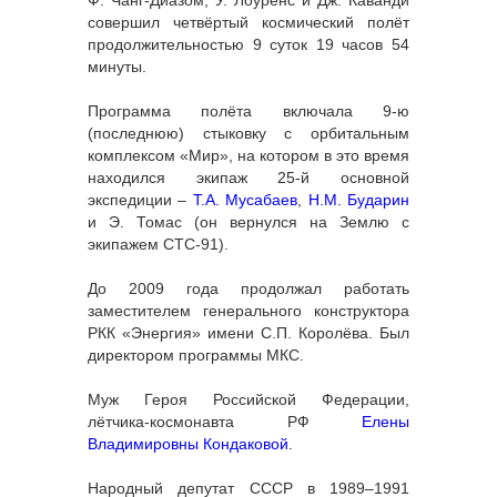
Ф. Чанг-Диазом, У. Лоуренс и Дж. Каванди
совершил четвёртый космический полёт
продолжительностью 9 суток 19 часов 54
минуты.
Программа полёта включала 9-ю
(последнюю) стыковку с орбитальным
комплексом «Мир», на котором в это время
находился экипаж 25-й основной
экспедиции –
Т.А. Мусабаев
,
Н.М. Бударин
и Э. Томас (он вернулся на Землю с
экипажем СТС-91).
До 2009 года продолжал работать
заместителем генерального конструктора
РКК «Энергия» имени С.П. Королёва. Был
директором программы МКС.
Муж Героя Российской Федерации,
лётчика-космонавта РФ
Елены
Владимировны Кондаковой
.
Народный депутат СССР в 1989–1991