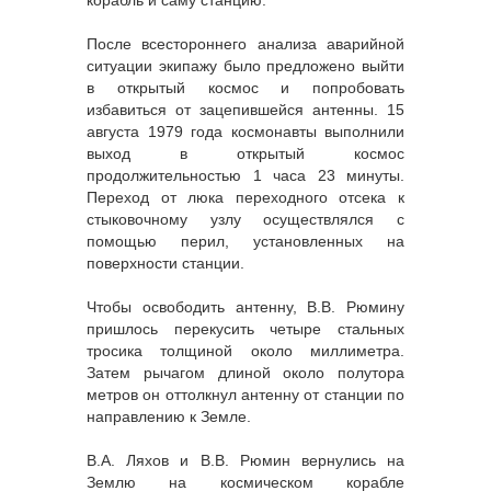
корабль и саму станцию.
После всестороннего анализа аварийной
ситуации экипажу было предложено выйти
в открытый космос и попробовать
избавиться от зацепившейся антенны. 15
августа 1979 года космонавты выполнили
выход в открытый космос
продолжительностью 1 часа 23 минуты.
Переход от люка переходного отсека к
стыковочному узлу осуществлялся с
помощью перил, установленных на
поверхности станции.
Чтобы освободить антенну, В.В. Рюмину
пришлось перекусить четыре стальных
тросика толщиной около миллиметра.
Затем рычагом длиной около полутора
метров он оттолкнул антенну от станции по
направлению к Земле.
В.А. Ляхов и В.В. Рюмин вернулись на
Землю на космическом корабле