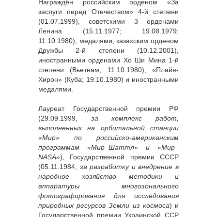
Награждён российским орденом «За
заслуги перед Отечеством» 4-й степени
(01.07.1999), советскими 3 орденами
Ленина (15.11.1977; 19.08.1979;
11.10.1980), медалями; казахским орденом
Дружбы 2-й степени (10.12.2001),
иностранными орденами Хо Ши Мина 1-й
степени (Вьетнам; 11.10.1980), «Плайя-
Хирон» (Куба; 19.10.1980) и иностранными
медалями.
Лауреат Государственной премии РФ
(29.09.1999,
за комплекс работ,
выполненных на орбитальной станции
«Мир» по российско-американским
программам «Мир–Шаттл» и «Мир–
NASA»
), Государственной премии СССР
(05.11.1984,
за разработку и внедрение в
народное хозяйство методики и
аппаратуры многозонального
фотографирования для исследования
природных ресурсов Земли из космоса
) и
Государственной премии Украинской ССР