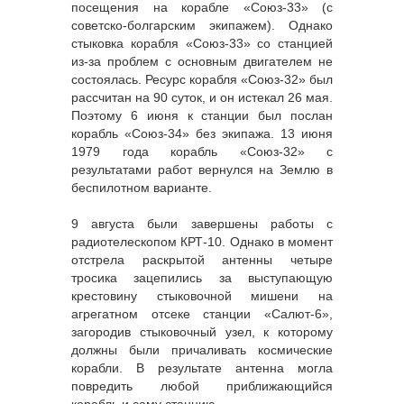
посещения на корабле «Союз-33» (с
советско-болгарским экипажем). Однако
стыковка корабля «Союз-33» со станцией
из-за проблем с основным двигателем не
состоялась. Ресурс корабля «Союз-32» был
рассчитан на 90 суток, и он истекал 26 мая.
Поэтому 6 июня к станции был послан
корабль «Союз-34» без экипажа. 13 июня
1979 года корабль «Союз-32» с
результатами работ вернулся на Землю в
беспилотном варианте.
9 августа были завершены работы с
радиотелескопом КРТ-10. Однако в момент
отстрела раскрытой антенны четыре
тросика зацепились за выступающую
крестовину стыковочной мишени на
агрегатном отсеке станции «Салют-6»,
загородив стыковочный узел, к которому
должны были причаливать космические
корабли. В результате антенна могла
повредить любой приближающийся