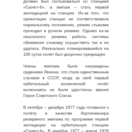
должен был состыковаться со станцией
«Салют-6», а экипаж – стать первой
экспедицией на станцию. Из-за того, что
ориентация станции не соответствовала
нормальному положению, режим стыковки
проходил в ручном режиме. Однако из-за
нештатного режима работы системы
сближения стыковку осуществить так и не
удалось. Изначально планировавшийся на
100 суток полёт был досрочно прекращён.
Члены экипажа были награждены
орденами Ленина, что стало единственным
случаем в СССР, когда за свой первый
орбитальный космический полёт
космонавты не были удостоены звания
Героя Советского Союза.
В октябре – декабре 1977 года готовился к
полёту в качестве бортинженера
резервного экипажа по программе первой
экспедиции на орбитальную станцию
«Салют-6». В декабре 1977 – марте 1978