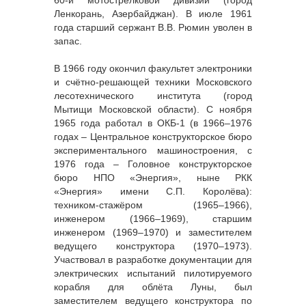
60-й мотострелковой дивизии (город
Ленкорань, Азербайджан). В июле 1961
года старший сержант В.В. Рюмин уволен в
запас.
В 1966 году окончил факультет электроники
и счётно-решающей техники Московского
лесотехнического института (город
Мытищи Московской области). С ноября
1965 года работал в ОКБ-1 (в 1966–1976
годах – Центральное конструкторское бюро
экспериментального машиностроения, с
1976 года – Головное конструкторское
бюро НПО «Энергия», ныне РКК
«Энергия» имени С.П. Королёва):
техником-стажёром (1965–1966),
инженером (1966–1969), старшим
инженером (1969–1970) и заместителем
ведущего конструктора (1970–1973).
Участвовал в разработке документации для
электрических испытаний пилотируемого
корабля для облёта Луны, был
заместителем ведущего конструктора по