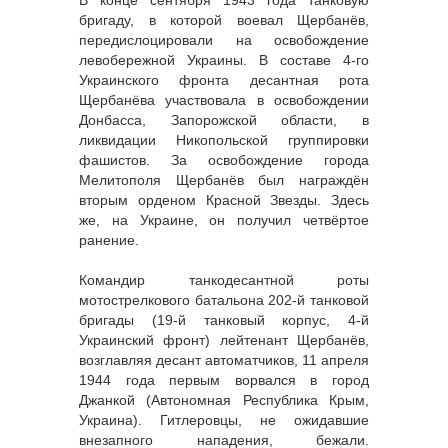
В конце сентября 1943 года танковую
бригаду, в которой воевал Щербанёв,
передислоцировали на освобождение
левобережной Украины. В составе 4-го
Украинского фронта десантная рота
Щербанёва участвовала в освобождении
Донбасса, Запорожской области, в
ликвидации Никопольской группировки
фашистов. За освобождение города
Мелитополя Щербанёв был награждён
вторым орденом Красной Звезды. Здесь
же, на Украине, он получил четвёртое
ранение.
Командир танкодесантной роты
мотострелкового батальона 202-й танковой
бригады (19-й танковый корпус, 4-й
Украинский фронт) лейтенант Щербанёв,
возглавляя десант автоматчиков, 11 апреля
1944 года первым ворвался в город
Джанкой (Автономная Республика Крым,
Украина). Гитлеровцы, не ожидавшие
внезапного нападения, бежали.