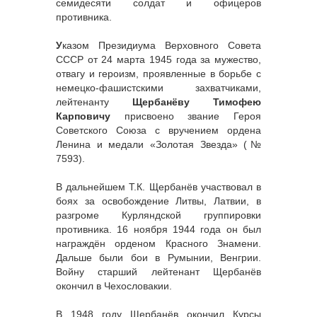
семидесяти солдат и офицеров
противника.
У
казом Президиума Верховного Совета
СССР от 24 марта 1945 года за мужество,
отвагу и героизм, проявленные в борьбе с
немецко-фашистскими захватчиками,
лейтенанту
Щербанёву Тимофею
Карповичу
присвоено звание Героя
Советского Союза с вручением ордена
Ленина и медали «Золотая Звезда» (№
7593).
В дальнейшем Т.К. Щербанёв участвовал в
боях за освобождение Литвы, Латвии, в
разгроме Курляндской группировки
противника. 16 ноября 1944 года он был
награждён орденом Красного Знамени.
Дальше были бои в Румынии, Венгрии.
Войну старший лейтенант Щербанёв
окончил в Чехословакии.
В 1948 году Щербанёв окончил Курсы