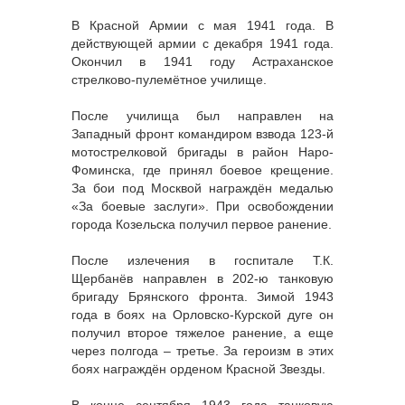
В Красной Армии с мая 1941 года. В
действующей армии с декабря 1941 года.
Окончил в 1941 году Астраханское
стрелково-пулемётное училище.
После училища был направлен на
Западный фронт командиром взвода 123-й
мотострелковой бригады в район Наро-
Фоминска, где принял боевое крещение.
За бои под Москвой награждён медалью
«За боевые заслуги». При освобождении
города Козельска получил первое ранение.
После излечения в госпитале Т.К.
Щербанёв направлен в 202-ю танковую
бригаду Брянского фронта. Зимой 1943
года в боях на Орловско-Курской дуге он
получил второе тяжелое ранение, а еще
через полгода – третье. За героизм в этих
боях награждён орденом Красной Звезды.