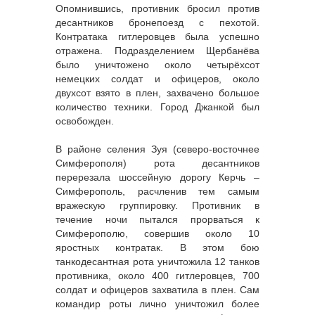
Опомнившись, противник бросил против
десантников бронепоезд с пехотой.
Контратака гитлеровцев была успешно
отражена. Подразделением Щербанёва
было уничтожено около четырёхсот
немецких солдат и офицеров, около
двухсот взято в плен, захвачено большое
количество техники. Город Джанкой был
освобожден.
В районе селения Зуя (северо-восточнее
Симферополя) рота десантников
перерезала шоссейную дорогу Керчь –
Симферополь, расчленив тем самым
вражескую группировку. Противник в
течение ночи пытался прорваться к
Симферополю, совершив около 10
яростных контратак. В этом бою
танкодесантная рота уничтожила 12 танков
противника, около 400 гитлеровцев, 700
солдат и офицеров захватила в плен. Сам
командир роты лично уничтожил более