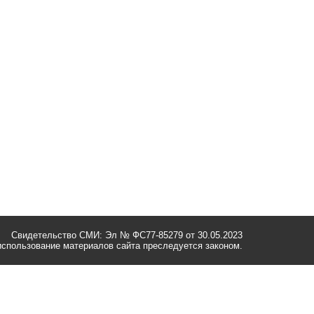
Свидетельство СМИ: Эл № ФС77-85279 от 30.05.2023
спользование материалов сайта преследуется законом.