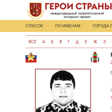
СПИСОК
ПО ИМЕНАМ
ГОРОДА-
ВСЕ
А
Б
В
Г
Д
Е
Ж
З