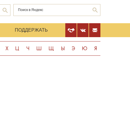
Е
ПОДДЕРЖАТЬ
Х
Ц
Ч
Ш
Щ
Ы
Э
Ю
Я