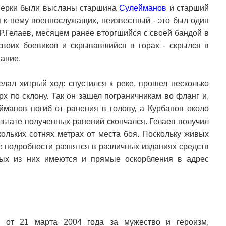
оверки были высланы старшина
Сулейманов
и старший
 к нему военнослужащих, неизвестный - это был один
.Гелаев, месяцем ранее вторгшийся с своей бандой в
своих боевиков и скрывавшийся в горах - скрылся в
вание.
лал хитрый ход: спустился к реке, прошел несколько
рх по склону. Так он зашел пограничникам во фланг и,
ейманов погиб от ранения в голову, а Курбанов около
ультате полученных ранений скончался. Гелаев получил
кольких сотнях метрах от места боя. Поскольку живых
ые подробности разнятся в различных изданиях средств
рых из них имеются и прямые оскорбления в адрес
и от 21 марта 2004 года за мужество и героизм,