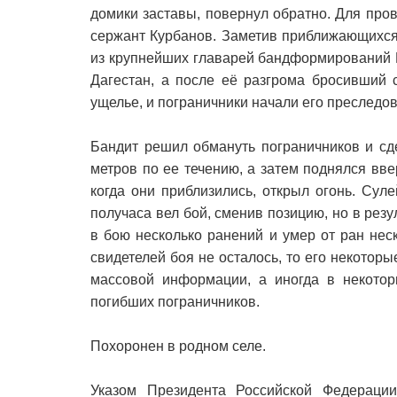
домики заставы, повернул обратно. Для пр
сержант Курбанов. Заметив приближающихся
из крупнейших главарей бандформирований Р
Дагестан, а после её разгрома бросивший 
ущелье, и пограничники начали его преследо
Бандит решил обмануть пограничников и сде
метров по ее течению, а затем поднялся вве
когда они приблизились, открыл огонь. Сул
получаса вел бой, сменив позицию, но в рез
в бою несколько ранений и умер от ран нес
свидетелей боя не осталось, то его некотор
массовой информации, а иногда в некото
погибших пограничников.
Похоронен в родном селе.
Указом Президента Российской Федераци