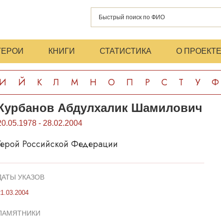
ГЕРОИ
КНИГИ
СТАТИСТИКА
О ПРОЕКТ
И
Й
К
Л
М
Н
О
П
Р
С
Т
У
Ф
Курбанов Абдулхалик Шамилович
20.05.1978 - 28.02.2004
Герой Российской Федерации
ДАТЫ УКАЗОВ
21.03.2004
ПАМЯТНИКИ