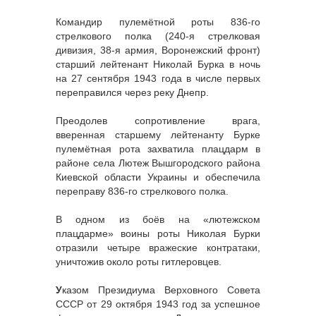
Командир пулемётной роты 836-го
стрелкового полка (240-я стрелковая
дивизия, 38-я армия, Воронежский фронт)
старший лейтенант Николай Бурка в ночь
на 27 сентября 1943 года в числе первых
переправился через реку Днепр.
Преодолев сопротивление врага,
вверенная старшему лейтенанту Бурке
пулемётная рота захватила плацдарм в
районе села Лютеж Вышгородского района
Киевской области Украины и обеспечила
переправу 836-го стрелкового полка.
В одном из боёв на «лютежском
плацдарме» воины роты Николая Бурки
отразили четыре вражеские контратаки,
уничтожив около роты гитлеровцев.
У
казом Президиума Верховного Совета
СССР от 29 октября 1943 год за успешное