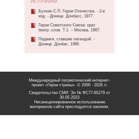
ИСТОЧНИКИ
Булкин С.П. Герои Отечества. - 2-е
изд. - Донецк: Донбасc, 1977.
Герои Советского Союза: крат.
биогр. слов. Т.1. – Москва, 1987.
Подвиги, ставшие легендой. -
Донецк: Донбас, 1985
Международный патриотический интернет-
проект «Герои страны».
© 2000 - 2026 гг.
Свидетельство СМИ: Эл № ФС77-85279 от
30.05.2023
Несанкционированное использование
материалов сайта преследуется законом.