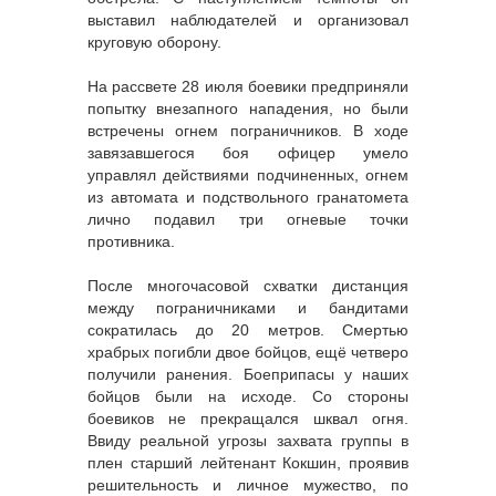
выставил наблюдателей и организовал
круговую оборону.
На рассвете 28 июля боевики предприняли
попытку внезапного нападения, но были
встречены огнем пограничников. В ходе
завязавшегося боя офицер умело
управлял действиями подчиненных, огнем
из автомата и подствольного гранатомета
лично подавил три огневые точки
противника.
После многочасовой схватки дистанция
между пограничниками и бандитами
сократилась до 20 метров. Смертью
храбрых погибли двое бойцов, ещё четверо
получили ранения. Боеприпасы у наших
бойцов были на исходе. Со стороны
боевиков не прекращался шквал огня.
Ввиду реальной угрозы захвата группы в
плен старший лейтенант Кокшин, проявив
решительность и личное мужество, по