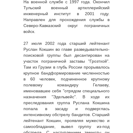
На военной службе с 1997 года. Окончил
Тульский военный артиллерийский
инженерный институт в 2001 году.
Направлен для прохождения службы в
Северо-Кавказский округ пограничных
войск.
27 июля 2002 года старший лейтенант
Руслан Кокшин во главе разведывательно-
поисковой группы был десантирован на
участок пограничной заставы "Грозтхой".
Там из Грузии в глубь России прорывалось
крупное бандформирование численностью
в 60 человек, подчиненное крупному
полевому командиру Гелаеву,
именовавшее себя "отрядом специального
назначения "Эдельвейс". В ходе их
преследования группа Руслана Кокшина
попала в засаду и подверглась
интенсивному обстрелу бандитов. Старший
лейтенант Кокшин, проявляя мужество и
самообладание, вывел группу из-под
обстрела. С наступлением темноты он