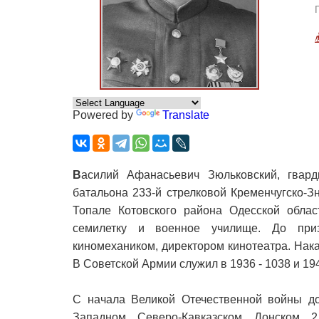
Powered by
Translate
В
асилий Афанасьевич Зюльковский, гвард
батальона 233-й стрелковой Кременчугско-З
Топале Котовского района Одесской облас
семилетку и военное училище. До при
киномехаником, директором кинотеатра. Нак
В Советской Армии служил в 1936 - 1038 и 194
С начала Великой Отечественной войны д
Западном, Северо-Кавказском, Донском, 