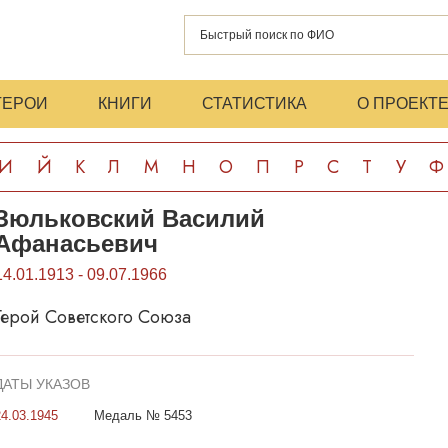
ГЕРОИ
КНИГИ
СТАТИСТИКА
О ПРОЕКТ
И
Й
К
Л
М
Н
О
П
Р
С
Т
У
Ф
Зюльковский Василий
Афанасьевич
14.01.1913 - 09.07.1966
Герой Советского Союза
ДАТЫ УКАЗОВ
24.03.1945
Медаль № 5453