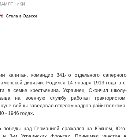
ПАМЯТНИКИ
Стела в Одессе
ии капитан, командир 341-го отдельного саперного
наменской дивизии. Родился 14 января 1913 года в с.
ти в семье крестьянина. Украинец. Окончил школу-
зыва на военную службу работал трактористом,
ануне войны заведовал отделом кадров райисполкома.
0 - 1946 годах.
о победы над Германией сражался на Южном, Юго-
2 и 3-м Украинских фронтах. Принимал участие в