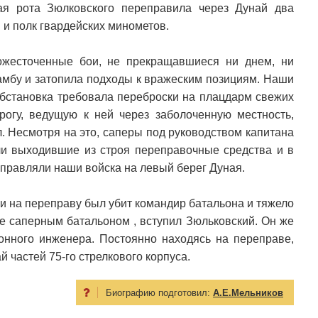
ная рота Зюлковского переправила через Дунай два
 и полк гвардейских минометов.
ожесточенные бои, не прекращавшиеся ни днем, ни
дамбу и затопила подходы к вражеским позициям. Наши
Обстановка требовала переброски на плацдарм свежих
огу, ведущую к ней через заболоченную местность,
. Несмотря на это, саперы под руководством капитана
и выходившие из строя переправочные средства и в
реправляли наши войска на левый берег Дуная.
и на переправу был убит командир батальона и тяжело
е саперным батальоном , вступил Зюльковский. Он же
онного инженера. Постоянно находясь на переправе,
 частей 75-го стрелкового корпуса.
Биографию подготовил:
А.Е.Мельников