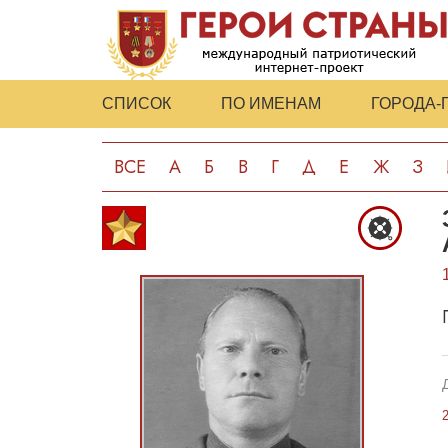
СПИСОК
ПО ИМЕНАМ
ГОРОДА-
ВСЕ
А
Б
В
Г
Д
Е
Ж
З