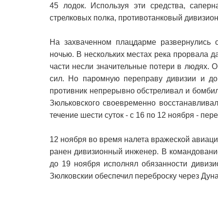
45 лодок. Используя эти средства, сапер
стрелковых полка, противотанковый дивизион
На захваченном плацдарме развернулись 
ночью. В нескольких местах река прорвала 
части несли значительные потери в людях. 
сил. Но паромную переправу дивизии и дор
противник непрерывно обстреливал и бомбил
Зюльковского своевременно восстанавливал
течение шести суток - с 16 по 12 ноября - пе
12 ноября во время налета вражеской авиаци
ранен дивизионный инженер. В командовани
до 19 ноября исполнял обязанности дивизи
Зюлковскии обеспечил переброску через Дунай