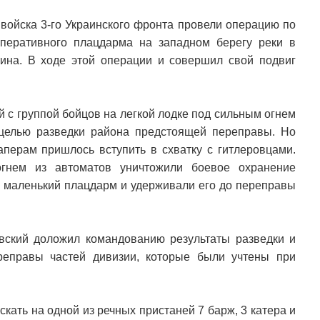
 войска 3-го Украинского фронта провели операцию по
перативного плацдарма на западном берегу реки в
ина. В ходе этой операции и совершил свой подвиг
ий с группой бойцов на легкой лодке под сильным огнем
целью разведки района предстоящей переправы. Но
аперам пришлось вступить в схватку с гитлеровцами.
гнем из автоматов уничтожили боевое охранение
и маленький плацдарм и удерживали его до переправы
вский доложил командованию результаты разведки и
реправы частей дивизии, которые были учтены при
кать на одной из речных пристаней 7 барж, 3 катера и