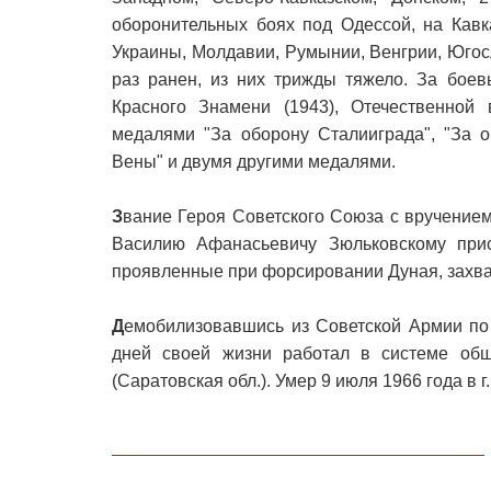
оборонительных боях под Одессой, на Кавк
Украины, Молдавии, Румынии, Венгрии, Югос
раз ранен, из них трижды тяжело. За бое
Красного Знамени (1943), Отечественной 
медалями "За оборону Сталииграда", "За о
Вены" и двумя другими медалями.
З
вание Героя Советского Союза с вручение
Василию Афанасьевичу Зюльковскому прис
проявленные при форсировании Дуная, захват
Д
емобилизовавшись из Советской Армии по 
дней своей жизни работал в системе общ
(Саратовская обл.). Умер 9 июля 1966 года в 