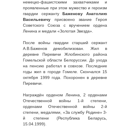
немецко-фашистскими захватчиками и
проявленные при этом мужество и героизм
гвардии сержанту
Баженову Анатолию
Васильевичу
присвоено звание Героя
Советского Союза с вручением ордена
Ленина и медали «Золотая Звезда».
После войны гвардии старший сержант
А.В.Баженов демобилизован. Жил в
деревне Пиревичи Жлобинского района
Гомельской области Белоруссии. До ухода
на пенсию работал в совхозе. Последние
годы жил в городе Гомеле. Скончался 15
октября 1999 года. Похоронен в деревне
Пиревичи.
Награждён орденом Ленина, 2 орденами
Отечественной войны 1-й степени,
орденами Отечественной войны 2-й
степени, медалями, «За службу Родине» 3-
й степени (Республика Беларусь,
15.04.1999).