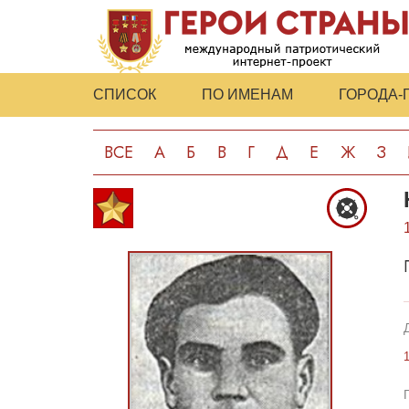
СПИСОК
ПО ИМЕНАМ
ГОРОДА-
ВСЕ
А
Б
В
Г
Д
Е
Ж
З