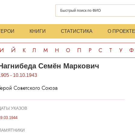
ГЕРОИ
КНИГИ
СТАТИСТИКА
О ПРОЕКТ
И
Й
К
Л
М
Н
О
П
Р
С
Т
У
Ф
Нагнибеда Семён Маркович
1905 - 10.10.1943
Герой Советского Союза
ДАТЫ УКАЗОВ
19.03.1944
ПАМЯТНИКИ