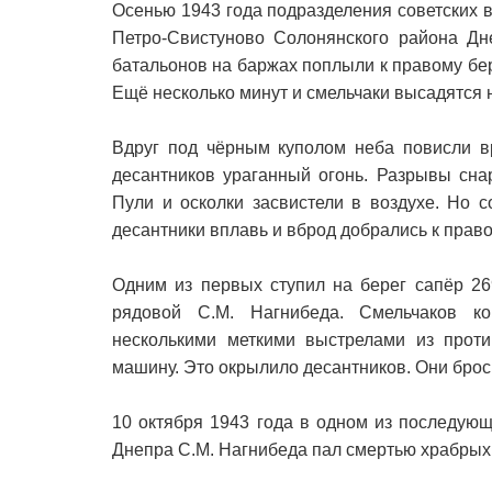
Осенью 1943 года подразделения советских 
Петро-Свистуново Солонянского района Дн
батальонов на баржах поплыли к правому бер
Ещё несколько минут и смельчаки высадятся 
Вдруг под чёрным куполом неба повисли в
десантников ураганный огонь. Разрывы сна
Пули и осколки засвистели в воздухе. Но 
десантники вплавь и вброд добрались к право
Одним из первых ступил на берег сапёр 26
рядовой С.М. Нагнибеда. Смельчаков ко
несколькими меткими выстрелами из проти
машину. Это окрылило десантников. Они брос
10 октября 1943 года в одном из последую
Днепра С.М. Нагнибеда пал смертью храбрых