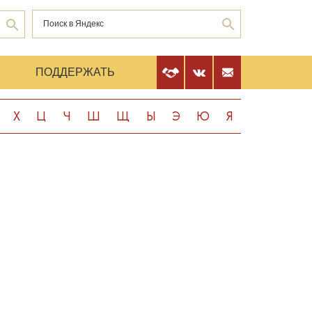
Е
ПОДДЕРЖАТЬ
Х
Ц
Ч
Ш
Щ
Ы
Э
Ю
Я