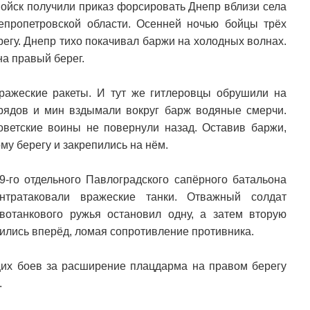
войск получили приказ форсировать Днепр вблизи села
епропетровской области. Осенней ночью бойцы трёх
егу. Днепр тихо покачивал баржи на холодных волнах.
на правый берег.
ражеские ракеты. И тут же гитлеровцы обрушили на
рядов и мин вздымали вокруг барж водяные смерчи.
советские воины не повернули назад. Оставив баржи,
му берегу и закрепились на нём.
9-го отдельного Павлоградского сапёрного батальона
нтратаковали вражеские танки. Отважный солдат
вотанкового ружья остановил одну, а затем вторую
ились вперёд, ломая сопротивление противника.
щих боев за расширение плацдарма на правом берегу
.