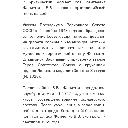
В критический момент боя лейтенант
Женченко В.В. вызвал артиллерийский
огонь на себя.
У
казом Президиума Верховного Совета
СССР от 1 ноября 1943 года за образцовое
выполнение боевых заданий командования
на фронте борьбы с немецко-фашистским
захватчиками и проявленные при этом
мужество и героизм лейтенанту Женченко
Владимиру Васильевичу присвоено звание
Героя Советского Союза с вручением
ордена Ленина и медали «Золотая Звезда»
(№ 1326).
После войны В.В. Женченко продолжал
службу в армии. В 1947 году он окончил
курсы усовершенствования офицерского
состава. После увольнения в запас жил и
работал в городе Коканд в Узбекистане.
Капитан запаса Женченко В.В. скончался 7
сентября 1965 года.