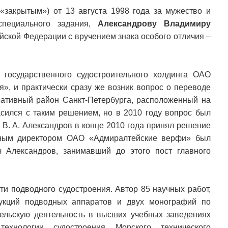
«закрытым») от 13 августа 1998 года за мужество и
специального задания,
Александрову Владимиру
йской Федерации с вручением знака особого отличия –
государственного судостроительного холдинга ОАО
», и практически сразу же возник вопрос о переводе
ративный район Санкт-Петербурга, расположенный на
ласился с таким решением, но в 2010 году вопрос был
е В. А. Александров в конце 2010 года принял решение
льным директором ОАО «Адмиралтейские верфи» был
 Александров, занимавший до этого пост главного
ти подводного судостроения. Автор 85 научных работ,
рукций подводных аппаратов и двух монографий по
тельскую деятельность в высших учебных заведениях
технологии судостроения Морского технического