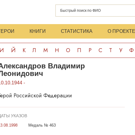
ГЕРОИ
КНИГИ
СТАТИСТИКА
О ПРОЕКТ
И
Й
К
Л
М
Н
О
П
Р
С
Т
У
Ф
Александров Владимир
Леонидович
10.10.1944 -
Герой Российской Федерации
ДАТЫ УКАЗОВ
13.08.1998
Медаль № 463