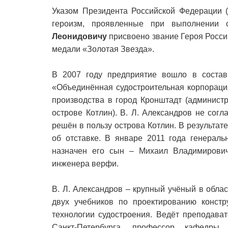
Указом Президента Российской Федерации (
героизм, проявленные при выполнении 
Леонидовичу
присвоено звание Героя Росси
медали «Золотая Звезда».
В 2007 году предприятие вошло в состав 
«Объединённая судостроительная корпорация
производства в город Кронштадт (админист
острове Котлин). В. Л. Александров не сог
решён в пользу острова Котлин. В результат
об отставке. В январе 2011 года генера
назначен его сын – Михаил Владимирович
инженера верфи.
В. Л. Александров – крупный учёный в облас
двух учебников по проектированию конст
технологии судостроения. Ведёт преподава
Санкт-Петербурга, профессор кафедры 