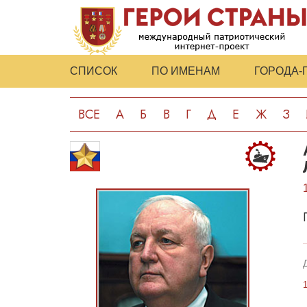
СПИСОК
ПО ИМЕНАМ
ГОРОДА-
ВСЕ
А
Б
В
Г
Д
Е
Ж
З