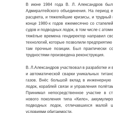
В июне 1984 года В. Л. Александров был
Адмиралтейского объединения. На период е
расцвета, и тяжелейшие кризисы, и трудный
конце 1980-х годов ежемесячно со стапеле
судов и подводных лодок, в том числе с ато
тяжёлые времена гендиректор направил сво
технологий, которые позволили предприятию
там прочные позиции. Был практически с
трудностями произведена реконструкция.
В. Л.Александров участвовал в разработке и
и автоматической сварки уникальных титан
газов. Внёс большой вклад в инженерную 
лодок, кораблей связи и управления полёта
Принимал непосредственное участие в стр
нового поколения типа «Кило», аккумулир
подводных лодок, отличавшихся малой 
условиями обитаемости.