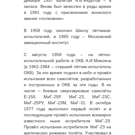
декабря 1957 капитан А.В.Федотов – в
запасе. Вновь был зачислен в ряды армии
в 1981 году с присвоением вониского
звания «полковник».
В 1958 году окончил Школу лётчиков-
испытателей, в 1965 году – Московский
авиационный институт.
С августа 1958 года – на лётно-
испытательной работе в ОКБ А.И.Микояна
(в 1962-1984 – старший лётчик-испытатель
ОКБ). За это время поднял в небо и провёл
испытания всех самолётов, разработанных
и построенных в ОКБ за эти годы. В их
числе – боевые сверхзвуковые самолёты
Е-150, МиГ-25Р, МиГ-23, МиГ-23С,
МиГ-25РУ, МиГ-23М, МиГ-31. В октябре
1977 года выполнил первый полёт и в
последующем провёл испытания всемирно
известного ныне истребителя МиГ-29.
Провёл испытания истребителя МиГ-23 на
критических режимах полёта. Участвовал в