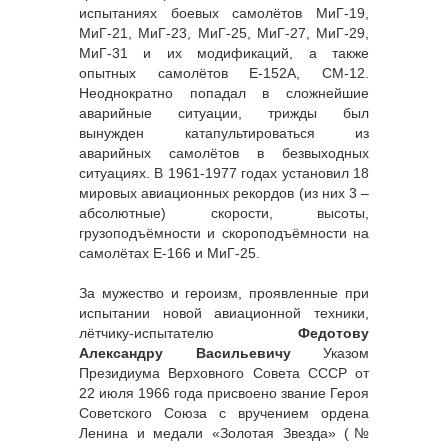
испытаниях боевых самолётов МиГ-19,
МиГ-21, МиГ-23, МиГ-25, МиГ-27, МиГ-29,
МиГ-31 и их модификаций, а также
опытных самолётов Е-152А, СМ-12.
Неоднократно попадал в сложнейшие
аварийные ситуации, трижды был
вынужден катапультироваться из
аварийных самолётов в безвыходных
ситуациях. В 1961-1977 годах установил 18
мировых авиационных рекордов (из них 3 –
абсолютные) скорости, высоты,
грузоподъёмности и скороподъёмности на
самолётах Е-166 и МиГ-25.
За мужество и героизм, проявленные при
испытании новой авиационной техники,
лётчику-испытателю
Федотову
Александру Васильевичу
Указом
Президиума Верховного Совета СССР от
22 июля 1966 года присвоено звание Героя
Советского Союза с вручением ордена
Ленина и медали «Золотая Звезда» (№