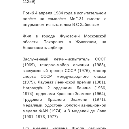
11259).
Погиб 4 апреля 1984 года в испытательном
полёте на самолёте МиГ-31 вместе с
штурманом-испытателем В.С.Зайцевым.
Жил в городе Жуковский Московской
области. Похоронен в Жуковском, на
Быковском кладбище.
Заслуженный лётчик-испытатель СССР
(1969), генерал-майор авиации (1983),
заслуженный тренер СССР (1976), мастер
спорта СССР международного класса
(1975). Лауреат Ленинской премии (1981).
Награждён 2 орденами Ленина (1966,
1974), орденами Красного Знамени (1964),
Трудового Красного Знамени (1971),
медалями. Удостоен Золотой авиационной
медали ФАИ (1974) и 3 медалей де Лаво
(1961, 1973, 1977).
Его именем названа Школа лётчиков-