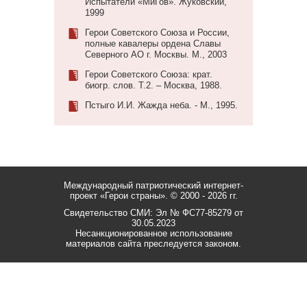
Испытатели «МиГов». Жуковский,
1999
Герои Советского Союза и России,
полные кавалеры ордена Славы
Северного АО г. Москвы. М., 2003
Герои Советского Союза: крат.
биогр. слов. Т.2. – Москва, 1988.
Пстыго И.И. Жажда неба. - М., 1995.
Международный патриотический интернет-
проект «Герои страны».
© 2000 - 2026 гг.
Свидетельство СМИ: Эл № ФС77-85279 от
30.05.2023
Несанкционированное использование
материалов сайта преследуется законом.