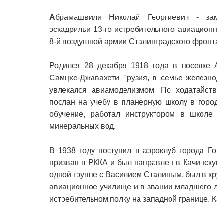
А
брамашвили Николай Георгиевич - зам
эскадрильи 13-го истребительного авиацион
8-й воздушной армии Сталинградского фронта
Родился 28 декабря 1918 года в поселке 
Самцхе-Джавахети Грузия, в семье железно
увлекался авиамоделизмом. По ходатайст
послан на учебу в планерную школу в город
обучение, работал инструктором в школе
минеральных вод.
В 1938 году поступил в аэроклуб города Го
призван в РККА и был направлен в Качинск
одной группе с Василием Сталиным, был в кру
авиационное училище и в звании младшего л
истребительном полку на западной границе. Ка