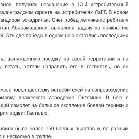
вили, получили назначение в 13-й истребительный
Сталинградском фронте на истребителях ЛаГГ. В новом
андиром эскадрильи. Счет побед летчика-истребителя
питан Абарамашвили, выполняя задачу по прикрытию
09. Эти две победы в одном бою оказались последними
на вынужденную посадку на своей территории и на
летать, хотели направить его в госпиталь, но он
омэск повел шестерку истребителей на сопровождение
рмовку вражеского аэродрома Питомник. В бою с
щий самолет на большое скопление боевой техники и
рил подвиг Гастелло.
швили было более 150 боевых вылетов и, по разным
 и несколько в группе.