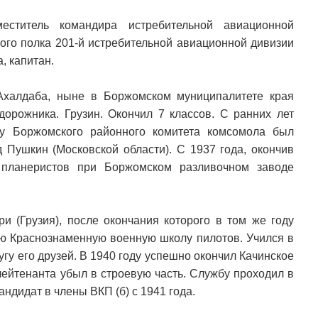
еститель командира истребительной авиационной
ного полка 201-й истребительной авиационной дивизии
, капитан.
Ахалдаба, ныне в Боржомском муниципалитете края
дорожника. Грузин. Окончил 7 классов. С ранних лет
ву Боржомского районного комитета комсомола был
 Пушкин (Московской области). С 1937 года, окончив
 планеристов при Боржомском разливочном заводе
ри (Грузия), после окончания которого в том же году
ую Краснознаменную военную школу пилотов. Учился в
гу его друзей. В 1940 году успешно окончил Качинское
ейтенанта убыл в строевую часть. Службу проходил в
ндидат в члены ВКП (б) с 1941 года.