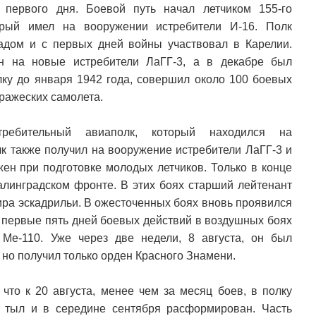
 первого дня. Боевой путь начал летчиком 155-го
торый имел на вооружении истребители И-16. Полк
адом и с первых дней войны участвовал в Карелии.
н на новые истребители ЛаГГ-3, а в декабре был
лку до января 1942 года, совершил около 100 боевых
вражеских самолета.
ебительный авиаполк, который находился на
к также получил на вооружение истребители ЛаГГ-3 и
н при подготовке молодых летчиков. Только в конце
алинградском фронте. В этих боях старший лейтенант
ра эскадрильи. В ожесточенных боях вновь проявился
за первые пять дней боевых действий в воздушных боях
 Ме-110. Уже через две недели, 8 августа, он был
но получил только орден Красного Знамени.
 что к 20 августа, менее чем за месяц боев, в полку
а тыл и в середине сентября расформирован. Часть