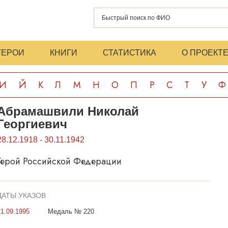
ГЕРОИ
КНИГИ
СТАТИСТИКА
О ПРОЕКТ
И
Й
К
Л
М
Н
О
П
Р
С
Т
У
Ф
Абрамашвили Николай
Георгиевич
28.12.1918 - 30.11.1942
Герой Российской Федерации
ДАТЫ УКАЗОВ
21.09.1995
Медаль № 220