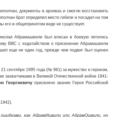
ополчан, документы в архивах и смогли восстановить
ополчан брат определил место гибели и посадил на том
илы его в общепринятом виде не существует.
Николая Абрамашвили был вписан в боевую летопись
вкому ВВС с ходатайством о присвоении Абрамашвили
ошел еще не один год, прежде чем подвиг был оценен
21 сентябре 1995 года (№ 961) за мужество и героизм,
и захватчиками в Великой Отечественной войне 1941-
ю Георгиевичу
присвоено звание Героя Российской
1942).
 ошибками, как АбрамИшвили или АбрамОшвили, но