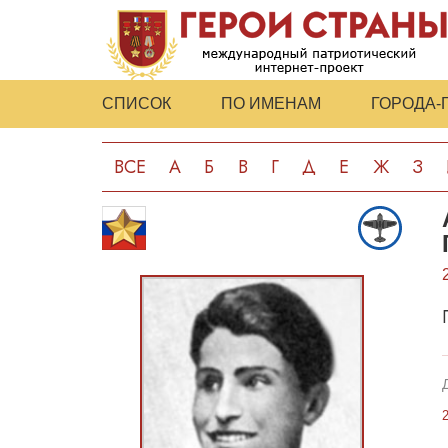
СПИСОК
ПО ИМЕНАМ
ГОРОДА-
ВСЕ
А
Б
В
Г
Д
Е
Ж
З