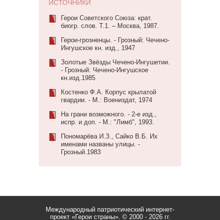
ИСТОЧНИКИ
Герои Советского Союза: крат.
биогр. слов. Т.1. – Москва, 1987.
Герои-грозненцы. - Грозный: Чечено-
Ингушское кн. изд., 1947
Золотые Звёзды Чечено-Ингушетии.
- Грозный: Чечено-Ингушское
кн.изд.1985
Костенко Ф.А. Корпус крылатой
гвардии. - М.: Воениздат, 1974
На грани возможного. - 2-е изд.,
испр. и доп. - М.: "Лимб", 1993.
Пономарёва И.З., Сайко В.Б. Их
именами названы улицы. -
Грозный.1983
Международный патриотический интернет-
проект «Герои страны».
© 2000 - 2026 гг.