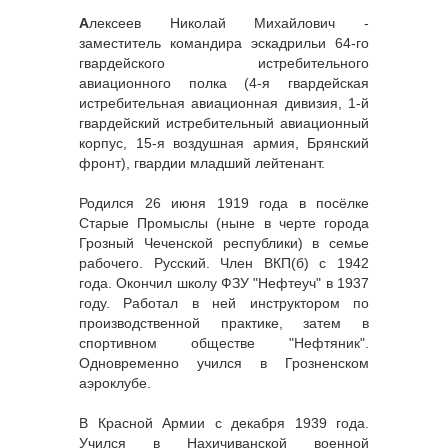
А
лексеев Николай Михайлович -
заместитель командира эскадрильи 64-го
гвардейского истребительного
авиационного полка (4-я гвардейская
истребительная авиационная дивизия, 1-й
гвардейский истребительный авиационный
корпус, 15-я воздушная армия, Брянский
фронт), гвардии младший лейтенант.
Родился 26 июня 1919 года в посёлке
Старые Промыслы (ныне в черте города
Грозный Чеченской республики) в семье
рабочего. Русский. Член ВКП(б) с 1942
года. Окончил школу ФЗУ "Нефтеуч" в 1937
году. Работал в ней инструктором по
производственной практике, затем в
спортивном обществе "Нефтяник".
Одновременно учился в Грозненском
аэроклубе.
В Красной Армии с декабря 1939 года.
Учился в Нахичиванской военной