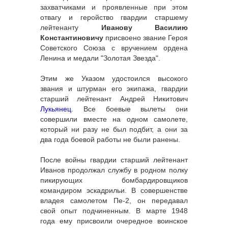
захватчиками и проявленные при этом
отвагу и геройство гвардии старшему
лейтенанту
Иванову Василию
Константиновичу
присвоено звание Героя
Советского Союза с вручением ордена
Ленина и медали "Золотая Звезда".
Этим же Указом удостоился высокого
звания и штурман его экипажа, гвардии
старший лейтенант Андрей Никитович
Лукьянец
. Все боевые вылеты они
совершили вместе на одном самолете,
который ни разу не был подбит, а они за
два года боевой работы не были ранены.
После войны гвардии старший лейтенант
Иванов продолжал службу в родном полку
пикирующих бомбардировщиков
командиром эскадрильи. В совершенстве
владея самолетом Пе-2, он передавал
свой опыт подчиненным. В марте 1948
года ему присвоили очередное воинское