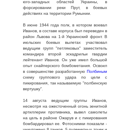
юго-западных областей Украины, в
форсировании реки Прут, в боевых
действиях на территории Румынии.
В июне 1944 года полк, в котором воевал
Иванов, в составе корпуса был переведен в
район Львова на 1-й Украинский фронт. В
июльских боевых вылетах участвовал
ведущим групп "петляковых" заместитель
командира второй эскадрильи гвардии
лейтенант Иванов. Он уже имел большой
опыт снайперского бомбометания. Освоил
в совершенстве разработанную
Полбиным
схему группового удара по цели с
пикирования, так назы­ваемую "полбинскую
вертушку".
14 августа ведущим группы Иванов,
несмотря на ожесточенный огонь зенитной
артиллерии противника, вывел самолеты
на цель в районе Ожарув и с пикирования
бомбардировал ее. Фотоснимки показали -
уничтожено 8 танков, 5 пулеметных точек и