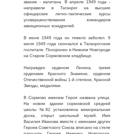
звание - капитана. В апреле 1949 года -
направили в Таганрог на высшие
офицерские летно-тактические курсы
усовершенствования командиров
авиационных эскадрилий.
В июне 1949 года он тяжело заболел. 9
июля 1949 года скончался в Таганрогском
госпитале. Похоронен в Нижнем Новгороде
на Старом Сормовском кладбище.
Награжден орденом Ленина, тремя
орденами Красного Знамени, орденом
Отечественной войны 1-й степени, Красной
Звезды, медалями.
В Сормово именем Героя названа улица.
На новом здании сормовской средней
школы №82 установлена мемориальная
доска, открыт школьный музей. Имя
Василия Иванова вместе с именами других
Героев Советского Союза вписано на стеле
площади Героев Нижнего Новгорода.