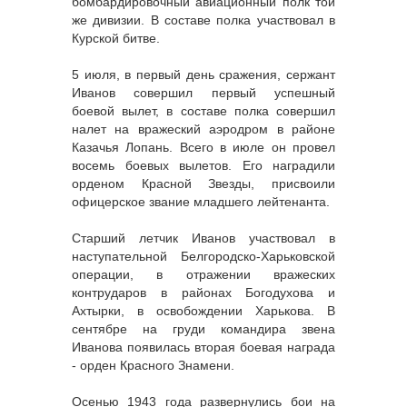
бомбардировочный авиационный полк той
же дивизии. В составе полка участвовал в
Курской битве.
5 июля, в первый день сражения, сержант
Иванов совершил первый успешный
боевой вылет, в составе полка совершил
налет на вражеский аэродром в районе
Казачья Лопань. Всего в июле он провел
восемь боевых вылетов. Его наградили
орденом Красной Звезды, присвоили
офицерское звание младшего лейтенанта.
Старший летчик Иванов участвовал в
наступательной Белгородско-Харьковской
операции, в отражении вражеских
контрударов в районах Богодухова и
Ахтырки, в освобождении Харькова. В
сентябре на груди командира звена
Иванова появилась вторая боевая награда
- орден Красного Знамени.
Осенью 1943 года развернулись бои на