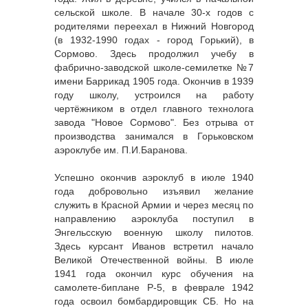
сельской школе. В начале 30-х годов с
родителями переехал в Нижний Новгород
(в 1932-1990 годах - город Горький), в
Сормово. Здесь продолжил учебу в
фабрично-заводской школе-семилетке №7
имени Баррикад 1905 года. Окончив в 1939
году школу, устроился на работу
чертёжником в отдел главного технолога
завода "Новое Сормово". Без отрыва от
производства занимался в Горьковском
аэроклубе им. П.И.Баранова.
Успешно окончив аэроклуб в июле 1940
года добровольно изъявил желание
служить в Красной Армии и через месяц по
направлению аэроклуба поступил в
Энгельсскую военную школу пилотов.
Здесь курсант Иванов встретил начало
Великой Отечественной войны. В июле
1941 года окончил курс обучения на
самолете-биплане Р-5, в феврале 1942
года освоил бомбардировщик СБ. Но на