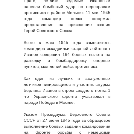
Праге, летчики ведомые Ивановым
нанесли бомбовый удар по переправам
противника в районе Мельник. 11 мая 1945
года командир полка оформил
представление на присвоение звания
Герой Советского Союза.
Всего к маю 1945 года заместитель
командира эскадрильи старший лейтенант
Иванов совершил 164 боевых вылета на
разведку и бомбардировку опорных
пунктов, скоплений войск противника.
Как один из лучших и заслуженных
летчиков-пикировщиков и участник штурма
Берлина Иванов в строю сводного полка 1
-го Украинского фронта участвовал в
параде Победы в Москве.
Указом Президиума Верховного Совета
СССР от 27 июня 1945 года за образцовое
выполнение боевых заданий командования
на фронте борьбы с немецкими