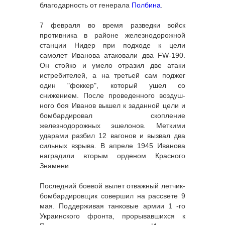
благодарность от генерала
Полбина
.
7 февраля во время разведки войск
противника в районе железно­дорожной
станции Нидер при подходе к цели
самолет Иванова атаковали два FW-190.
Он стойко и умело отразил две атаки
истребителей, а на третьей сам поджег
один "фоккер", который ушел со
снижением. После проведенного воздуш­
ного боя Иванов вышел к заданной цели и
бомбардировал скопление
железнодорожных эшелонов. Меткими
ударами разбил 12 вагонов и вызвал два
сильных взрыва. В апреле 1945 Иванова
наградили вторым орденом Красного
Знамени.
Последний боевой вылет отважный летчик-
бомбардировщик совершил на рассвете 9
мая. Поддерживая танковые армии 1 -го
Украинского фронта, прорывавшихся к