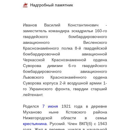
Надгробный памятник
Иванов Василий Константинович -
заместитель командира эскадрильи 160-го
гвардейского бомбардировочного
авиационного Висленского
Краснознамённого полка 8-й гвардейской
бомбардировочной авиационной
Черкасской Краснознаменной ордена
Суворова дивизии 6-го гвардейского
бомбардировочного авиационного
Львовского Краснознамённого ордена
Суворова корпуса 2-й воздушной армии 1-
го Украинского фронта, гвардии старший
лейтенант.
Родился
7 июня
1921 года в деревне
Муханово ныне Кстовского района
Нижегородской области в семье
крестьянина
. Русский. Член ВКП(б) с 1943
года. Жил в деревне, учился в начальной