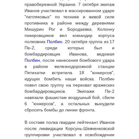
правобережной Украине. 7 октября экипаж
Иванов участвовал в массированном ударе
"петляковых" по технике и живой силе
противника в районе между деревнями
Мишурин Рог и Бородаевка. Колонну
пикировщиков вел командир корпуса
полковник
Полбин
. 20 октября группа из 17
Пе-2, среди которых был и
бомбардировщик Иванова, ведомая
Полбин
, после нанесения бомбового удара
в районе железнодорожной станции
Пятихатки встретила 18 "юнкерсов",
идущих бомбить наши войска. Полбин
повел свою группу на перехват вражеских
бомбардировщиков. Экипажи Пе-2
навязали фашистам воздушный бой, сбили
6 "юнкерсов", а остальных вынудили
сбросить бомбы до линии фронта.
В составе полка гвардии лейтенант Иванов
после ликвидации Корсунь-Шевченковской
группировки участвовал в освобождении