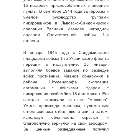
15 построек, приспособленных в опорные
пункты. В сентябре 1944 года за героизм и
умелое руководство группами
пикировщиков в Львовско-Сандомирской
операции Василия Иванова наградили
орденом Отечественной войны 1-й
степени.
В январе 1945 года с Сандомирского
плацдарма войска 1-го Украинского фронта
перешли в наступление. 15 января,
выполняя боевое задание по разведке
войск противника, Иванов обнаружил в
районе Штудендорфа скопление
автомашин с войсками. Ударом с
пикирования разбомбил 18 автомашин. Его
самолет атаковали четыре "мессера".
Умело производя маневры, пулеметным
огнем экипажа отбил две атаки, а затем,
используя облачность, скрылся и
благополучно вернулся на свой аэродром.
За ценные разведданные получил