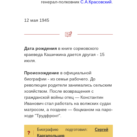
генерал-полковник
С.А.Красовский
.
12 мая 1945
Дата рождения
в книге сормовского
краеведа Кашичкина дается другая - 15
июля.
Происхождение
в официальной
биографии - из семьи рабочего. До
революции родители занимались сельским
хозяйством. После возвра­щения с
гражданской войны отец — Константин
Иванович стал ра­ботать на волжских судах
матросом, а позднее — боцманом на паро­
ходе "Трудфронт".
Биографию подготовил:
Сергей
Каргапольцев