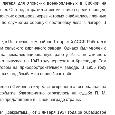
о лагеря для японских военнопленных в Сибири на
йшет. Он предотвратил эпидемию тифа среди японцев,
понских офицеров, через которых снабжались пленные
й по службе за хорошую постановку дела в лагере. В
е, в Пестречинском районе Татарской АССР. Работал в
ом сельского кирпичного завода. Однако был уволен с
 на неквалифицированную работу. Из-за негативного
ыл вынужден в 1947 году переехать в Краснодар. Там
тором на приборостроительном заводе. В 1955 году
тался под бомбами в первый час войны.
еевича Смирнова «Брестская крепость», основанная на
событие благоприятно отразилось на судьбе П. М.
был представлен к высшей награде страны.
 («закрытым») от 3 января 1957 года за образцовое