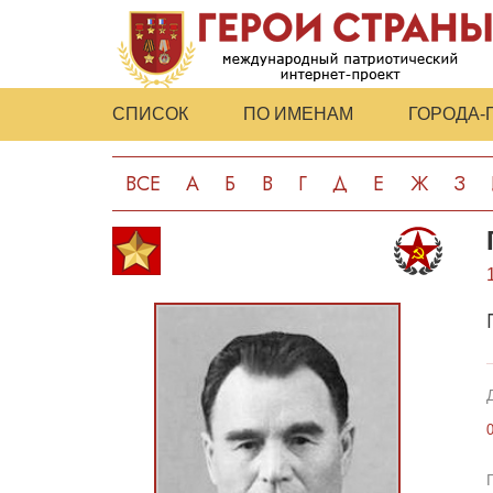
СПИСОК
ПО ИМЕНАМ
ГОРОДА-
ВСЕ
А
Б
В
Г
Д
Е
Ж
З