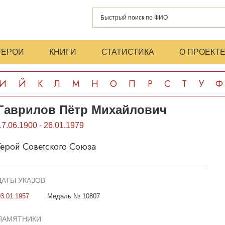
ГЕРОИ
КНИГИ
СТАТИСТИКА
О ПРОЕКТ
И
Й
К
Л
М
Н
О
П
Р
С
Т
У
Ф
Гаврилов Пётр Михайлович
17.06.1900 - 26.01.1979
Герой Советского Союза
ДАТЫ УКАЗОВ
03.01.1957
Медаль № 10807
ПАМЯТНИКИ