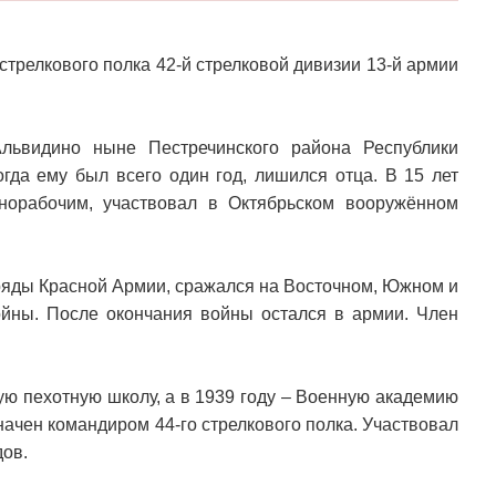
стрелкового полка 42-й стрелковой дивизии 13-й армии
львидино ныне Пестречинского района Республики
огда ему был всего один год, лишился отца. В 15 лет
норабочим, участвовал в Октябрьском вооружённом
 ряды Красной Армии, сражался на Восточном, Южном и
йны. После окончания войны остался в армии. Член
ую пехотную школу, а в 1939 году – Военную академию
начен командиром 44-го стрелкового полка. Участвовал
дов.