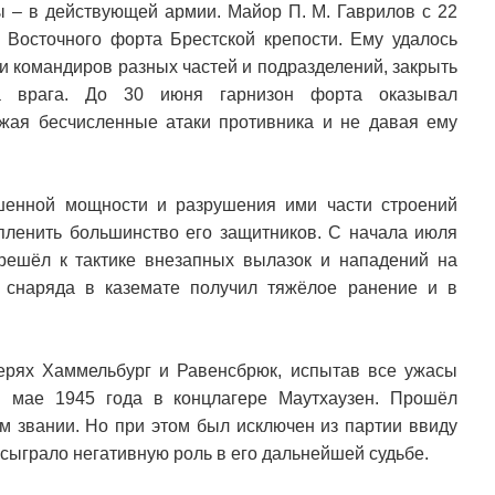
ы – в действующей армии. Майор П. М. Гаврилов с 22
Восточного форта Брестской крепости. Ему удалось
 и командиров разных частей и подразделений, закрыть
а врага. До 30 июня гарнизон форта оказывал
ажая бесчисленные атаки противника и не давая ему
енной мощности и разрушения ими части строений
пленить большинство его защитников. С начала июля
ешёл к тактике внезапных вылазок и нападений на
 снаряда в каземате получил тяжёлое ранение и в
ерях Хаммельбург и Равенсбрюк, испытав все ужасы
в мае 1945 года в концлагере Маутхаузен. Прошёл
м звании. Но при этом был исключен из партии ввиду
 сыграло негативную роль в его дальнейшей судьбе.