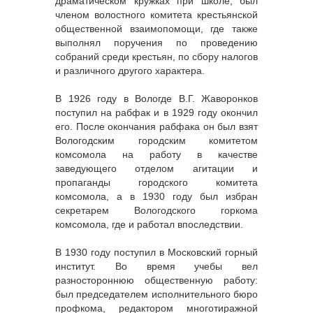
драматическом кружках при школе, был
членом волостного комитета крестьянской
общественной взаимопомощи, где также
выполнял поручения по проведению
собраний среди крестьян, по сбору налогов
и различного другого характера.
В 1926 году в Вологде В.Г. Жаворонков
поступил на рабфак и в 1929 году окончил
его. После окончания рабфака он был взят
Вологодским городским комитетом
комсомола на работу в качестве
заведующего отделом агитации и
пропаганды городского комитета
комсомола, а в 1930 году был избран
секретарем Вологодского горкома
комсомола, где и работал впоследствии.
В 1930 году поступил в Московский горный
институт. Во время учебы вел
разностороннюю общественную работу:
был председателем исполнительного бюро
профкома, редактором многотиражной