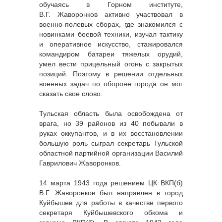
обучаясь в Горном институте,
В.Г. Жаворонков активно участвовал в
военно-полевых сборах, где знакомился с
новинками боевой техники, изучал тактику
и оперативное искусство, стажировался
командиром батареи тяжелых орудий,
умел вести прицельный огонь с закрытых
позиций. Поэтому в решении отдельных
военных задач по обороне города он мог
сказать свое слово.
Тульская область была освобождена от
врага, но 39 районов из 40 побывали в
руках оккупантов, и в их восстановлении
большую роль сыграл секретарь Тульской
областной партийной организации Василий
Гаврилович Жаворонков.
14 марта 1943 года решением ЦК ВКП(б)
В.Г. Жаворонков был направлен в город
Куйбышев для работы в качестве первого
секретаря Куйбышевского обкома и