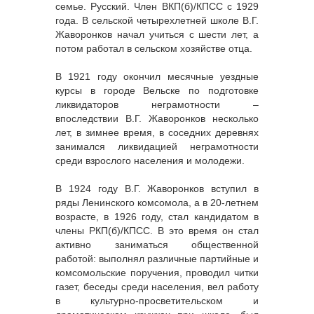
семье. Русский. Член ВКП(б)/КПСС с 1929
года. В сельской четырехлетней школе В.Г.
Жаворонков начал учиться с шести лет, а
потом работал в сельском хозяйстве отца.
В 1921 году окончил месячные уездные
курсы в городе Вельске по подготовке
ликвидаторов неграмотности –
впоследствии В.Г. Жаворонков несколько
лет, в зимнее время, в соседних деревнях
занимался ликвидацией неграмотности
среди взрослого населения и молодежи.
В 1924 году В.Г. Жаворонков вступил в
ряды Ленинского комсомола, а в 20-летнем
возрасте, в 1926 году, стал кандидатом в
члены РКП(б)/КПСС. В это время он стал
активно заниматься общественной
работой: выполнял различные партийные и
комсомольские поручения, проводил читки
газет, беседы среди населения, вел работу
в культурно-просветительском и