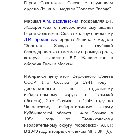
Героя Советского Союза с вручением
ордена Ленина и медали "Золотая Звезда".
Маршал
А.М. Василевский
, поздравляя В.Г.
Жаворонкова с присвоением ему звания
Героя Советского Союза и с вручением ему
Л.И. Брежневым
ордена Ленина и медали
"Золотая Звезда" с глубокой
благодарностью отметил ту огромную роль,
которую выполнял В.Г. Жаворонков в
обороне Тулы и Москвы.
Избирался депутатом Верховного Совета
СССР 1-го Созыва (в 1941 году -
дополнительно по отдельному
избирательному округу в Тульской
области); 2-го Созыва; в 1946 году по
Чапаевскому избирательному округу
Куйбышевской области - 4-го Созыва; в
1954 году по Темниковскому
избирательному округу Мордовской АССР.
В 1949 году избирался членом МГК ВКП(б).