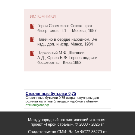
ИСТОЧНИКИ
Герои Советского Союза: крат.
биогр. слов. Т.1. – Москва, 1987.
Навечно в сердце народном. 3-е
изд., доп. и испр. Минск, 1984
Церковный М.Ф.,Шиганов
А.Д.,Юрьев Б.Ф. Героев подвиги
бессмертны.- Киев:1982
Стеклянные бутылки 0,75
Стеклянные бутылки 0,75
литра популярны для
розлива напитков благодаря удобному объему.
стеклокульт.рф
Международный патриотический интернет-
проект «Герои страны».
© 2000 - 2026 гг.
Свидетельство СМИ: Эл № ФС77-85279 от