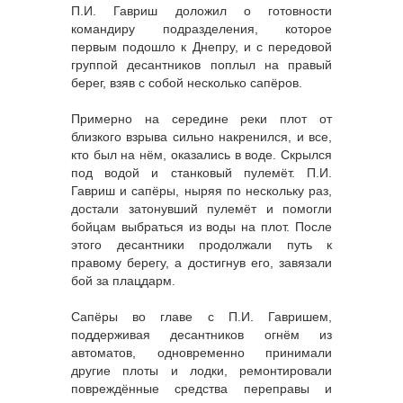
П.И. Гавриш доложил о готовности
командиру подразделения, которое
первым подошло к Днепру, и с передовой
группой десантников поплыл на правый
берег, взяв с собой несколько сапёров.
Примерно на середине реки плот от
близкого взрыва сильно накренился, и все,
кто был на нём, оказались в воде. Скрылся
под водой и станковый пулемёт. П.И.
Гавриш и сапёры, ныряя по нескольку раз,
достали затонувший пулемёт и помогли
бойцам выбраться из воды на плот. После
этого десантники продолжали путь к
правому берегу, а достигнув его, завязали
бой за плацдарм.
Сапёры во главе с П.И. Гавришем,
поддерживая десантников огнём из
автоматов, одновременно принимали
другие плоты и лодки, ремонтировали
повреждённые средства переправы и