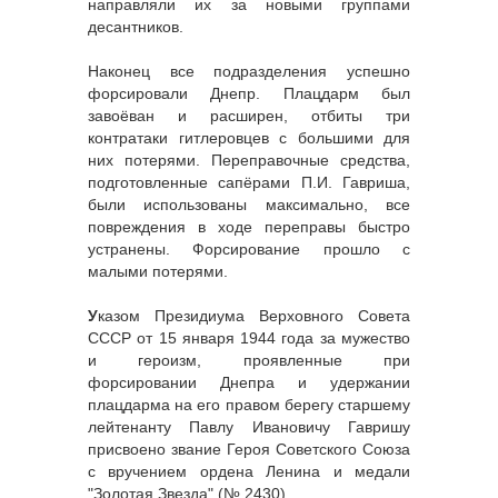
направляли их за новыми группами
десантников.
Наконец все подразделения успешно
форсировали Днепр. Плацдарм был
завоёван и расширен, отбиты три
контратаки гитлеровцев с большими для
них потерями. Переправочные средства,
подготовленные сапёрами П.И. Гавриша,
были использованы максимально, все
повреждения в ходе переправы быстро
устранены. Форсирование прошло с
малыми потерями.
У
казом Президиума Верховного Совета
СССР от 15 января 1944 года за мужество
и героизм, проявленные при
форсировании Днепра и удержании
плацдарма на его правом берегу старшему
лейтенанту Павлу Ивановичу Гавришу
присвоено звание Героя Советского Союза
с вручением ордена Ленина и медали
"Золотая Звезда" (№ 2430).