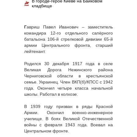
В городе-герое Киеве на Байковом
кладбище
Г
авриш Павел Иванович – заместитель
командира 12-го отдельного сапёрного
батальона 106-й стрелковой дивизии 65-й
армии Центрального фронта, старший
лейтенант.
Родился 30 декабря 1917 года в селе
Великая Дорога Нежинского района
Черниговской области в крестьянской
семье. Украинец. Член ВКП(б)/КПСС с 1942
года. Окончил четыре класса начальной
школы. Работал в колхозе.
В 1939 году призван в ряды Красной
Армии. Окончил военно-инженерное
училище. В боях Великой Отечественной
войны с февраля 1943 года. Воевал на
Центральном фронте.