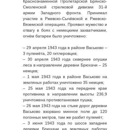
Краснознаменной Пролетарской Брянско-
Смоленской стрелковой дивизии 31-й
армии Западного фронта. Принимал
участие в Ржевско-Сычёвской и Ржевско-
Вяземской операциях. Проявил мужество и
отвагу в боях с немецкими захватчиками,
огнём батареи было уничтожено:
– 29 апреля 1943 года в районе Васьково –
3 пулемёта, 20 гитлеровцев;
– 30 апреля 1943 года севернее опушки
леса в направлении деревни Брюхачи – 25
немцев;
– 1 мая 1943 года в районе Васьково на
земляных работах уничтожено 35 немцев;
– 25 мая 1943 года на переднем крае
противника в направлении высоты 236,9
уничтожена противотанковая пушка;
– 26 мая 1943 года на стыке дорог деревни
Васьково взорвано минное поле до 120
погонных метров, там же разбит пулемёт;
– 3 июня 1943 года по шоссе западнее
деревни Брюхачи на земляных работах