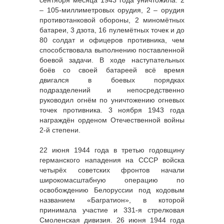
сентября месяца 1943 года уничтожила: 2
– 105-миллиметровых орудия, 2 – орудия
противотанковой обороны, 2 миномётных
батареи, 3 дзота, 16 пулемётных точек и до
80 солдат и офицеров противника, чем
способствовала выполнению поставленной
боевой задачи. В ходе наступательных
боёв со своей батареей всё время
двигался в боевых порядках
подразделений и непосредственно
руководил огнём по уничтожению огневых
точек противника. 3 ноября 1943 года
награждён орденом Отечественной войны
2-й степени.
22 июня 1944 года в третью годовщину
германского нападения на СССР войска
четырёх советских фронтов начали
широкомасштабную операцию по
освобождению Белоруссии под кодовым
названием «Багратион», в которой
принимала участие и 331-я стрелковая
Смоленская дивизия. 26 июня 1944 года