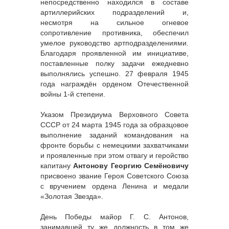
непосредственно находился в составе
артиллерийских подразделений и,
несмотря на сильное огневое
сопротивление противника, обеспечил
умелое руководство артподразделениями.
Благодаря проявленной им инициативе,
поставленные полку задачи ежедневно
выполнялись успешно. 27 февраля 1945
года награждён орденом Отечественной
войны 1-й степени.
Указом Президиума Верховного Совета
СССР от 24 марта 1945 года за образцовое
выполнение заданий командования на
фронте борьбы с немецкими захватчиками
и проявленные при этом отвагу и геройство
капитану
Антонову Георгию Семёновичу
присвоено звание Героя Советского Союза
с вручением ордена Ленина и медали
«Золотая Звезда».
День Победы майор Г. С. Антонов,
занимавшей ту же должность в том же