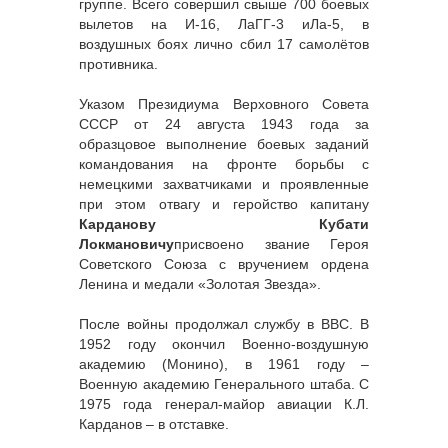
группе. Всего совершил свыше 700 боевых
вылетов на И-16, ЛаГГ-3 иЛа-5, в
воздушных боях лично сбил 17 самолётов
противника.
Указом Президиума Верховного Совета
СССР от 24 августа 1943 года за
образцовое выполнение боевых заданий
командования на фронте борьбы с
немецкими захватчиками и проявленные
при этом отвагу и геройство капитану
Карданову Кубати
Локмановичу
присвоено звание Героя
Советского Союза с вручением ордена
Ленина и медали «Золотая Звезда».
После войны продолжал службу в ВВС. В
1952 году окончил Военно-воздушную
академию (Монино), в 1961 году –
Военную академию Генерального штаба. С
1975 года генерал-майор авиации К.Л.
Карданов – в отставке.