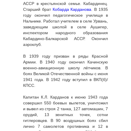
АССР в крестьянской семье. Кабардинец.
Старший брат
Кобарда Карданова
. В 1935
году окончил педагогическое училище в
Нальчике. Работал учителем в селе Урвань,
заведующим школой в селе Аушигер,
инспектором народного образования
Кабардино-Балкарской АССР. Окончил
аэроклуб.
В 1939 году призван в ряды Красной
Армии. В 1940 году окончил Качинскую
военно-авиационную школу лётчиков. В
боях Великой Отечественной войны с июня
1941 года. В 1942 году вступил в ВКП(б)/
КПСС.
Капитан К.Л. Карданов к июню 1943 года
совершил 550 боевых вылетов, уничтожил
и вывел из строя 2 танка, 127 автомашин, 7
орудий, 13 зенитных точек, сотни
гитлеровцев. В 90 воздушных боях сбил
лично 7 самолетов противника и 12 в