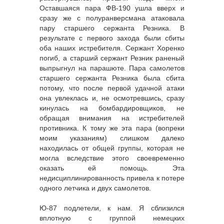
Оставшаяся пара ФВ-190 ушла вверх и
сразу же с полуранверсмана атаковала
пару старшего сержанта Резника. В
результате с первого захода были сбиты
оба наших истребителя. Сержант Хоренко
погиб, а старший сержант Резник раненый
выпрыгнул на парашюте. Пара самолетов
старшего сержанта Резника была сбита
потому, что после первой удачной атаки
она увлеклась и, не осмотревшись, сразу
кинулась на бомбардировщиков, не
обращая внимания на истребителей
противника. К тому же эта пара (вопреки
моим указаниям) слишком далеко
находилась от общей группы, которая не
могла вследствие этого своевременно
оказать ей помощь. Эта
недисциплинированность привела к потере
одного летчика и двух самолетов.
Ю-87 подлетели, к нам. Я сблизился
вплотную с группой немецких