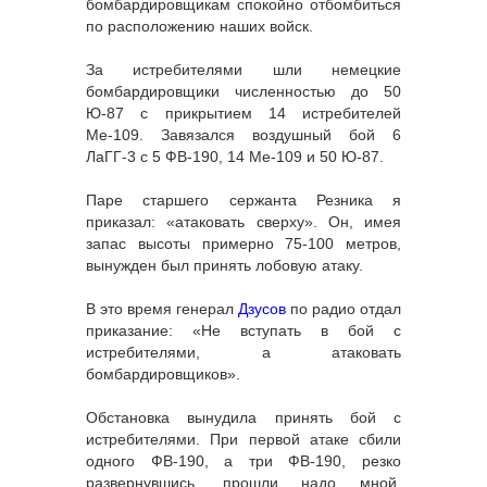
бомбардировщикам спокойно отбомбиться
по расположению наших войск.
За истребителями шли немецкие
бомбардировщики численностью до 50
Ю-87 с прикрытием 14 истребителей
Ме-109. Завязался воздушный бой 6
ЛаГГ-3 с 5 ФВ-190, 14 Ме-109 и 50 Ю-87.
Паре старшего сержанта Резника я
приказал: «атаковать сверху». Он, имея
запас высоты примерно 75-100 метров,
вынужден был принять лобовую атаку.
В это время генерал
Дзусов
по радио отдал
приказание: «Не вступать в бой с
истребителями, а атаковать
бомбардировщиков».
Обстановка вынудила принять бой с
истребителями. При первой атаке сбили
одного ФВ-190, а три ФВ-190, резко
развернувшись, прошли надо мной.