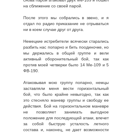
снова парой атаковал двух Ме-109 и пошел
на сближение со своей парой.
После этого мы собрались в звено, и я
отдал по радио приказание не отрываться
ни в коем случае друг от друга.
Немецкие истребители всячески старались
разбить нас попарно и бить поодиночке, но
мы держались в общей группе и вели
активный оборонительный бой, так как
против моей четверки было 14 Ме-109 и 5
ФВ-190.
Атаковывая мою группу попарно, немцы
заставляли меня вести горизонтальный
бой, что было крайне невыгодно, так как
это стесняло маневр группы и свободу ее
действия. Бой на горизонтальном маневре
не позволяет занимать выгодное
положение для последующей атаки, влечет
за собой быструю усталость летного
состава и, наконец, не дает возможности