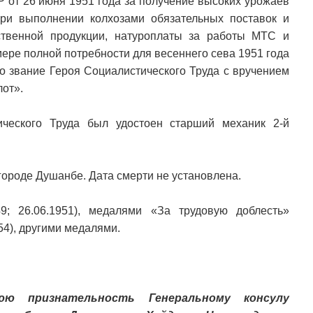
 от 26 июня 1951 года за получение высоких урожаев
ри выполнении колхозами обязательных поставок и
ственной продукции, натуроплаты за работы МТС и
мере полной потребности для весеннего сева 1951 года
 звание Героя Социалистического Труда с вручением
лот».
ческого Труда был удостоен старший механик 2-й
городе Душанбе. Дата смерти не установлена.
9; 26.06.1951), медалями «За трудовую доблесть»
954), другими медалями.
юю признательность Генеральному консулу