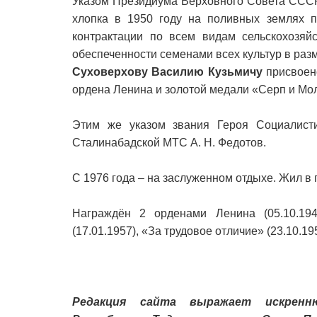
Указом Президиума Верховного Совета СССР
хлопка в 1950 году на поливных землях п
контрактации по всем видам сельскохозяй
обеспеченности семенами всех культур в раз
Суховерхову Василию Кузьмичу
присвоено
ордена Ленина и золотой медали «Серп и Мо
Этим же указом звания Героя Социалисти
Сталинабадской МТС А. Н. Федотов.
С 1976 года – на заслуженном отдыхе. Жил в 
Награждён 2 орденами Ленина (05.10.194
(17.01.1957), «За трудовое отличие» (23.10.1
Редакция сайта выражает искренн