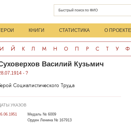
ГЕРОИ
КНИГИ
СТАТИСТИКА
О ПРОЕКТ
И
Й
К
Л
М
Н
О
П
Р
С
Т
У
Ф
Суховерхов Василий Кузьмич
28.07.1914 - ?
Герой Социалистического Труда
ДАТЫ УКАЗОВ
26.06.1951
Медаль № 6009
Орден Ленина № 167913