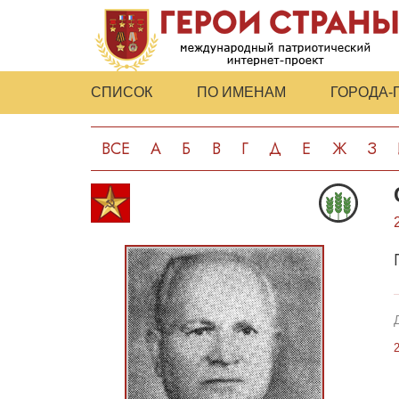
СПИСОК
ПО ИМЕНАМ
ГОРОДА-
ВСЕ
А
Б
В
Г
Д
Е
Ж
З