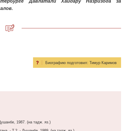
етербурге Давлатали Хайдару Назризода за
алов.
Биографию подготовил:
Тимур Каримов
ушанбе, 1987. (на тадж. яз.)
а. - Т.2. - Душанбе, 1989. (на тадж. яз.)