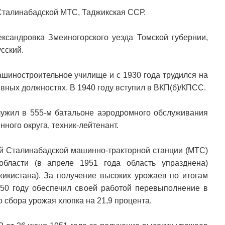
 Сталинабадской МТС, Таджикская ССР.
ксандровка Змеиногорского уезда Томской губернии,
сский.
ашиностроительное училище и с 1930 года трудился на
ных должностях. В 1940 году вступил в ВКП(б)/КПСС.
лужил в 555-м батальоне аэродромного обслуживания
ного округа, техник-лейтенант.
-й Сталинабадской машинно-тракторной станции (МТС)
области (в апреле 1951 года область упразднена)
икистана). За получение высоких урожаев по итогам
50 году обеспечил своей работой перевыполнение в
сбора урожая хлопка на 21,9 процента.