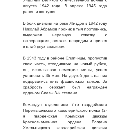
Участник Великой Отечественной войны с
августа 1942 года. В апреле 1945 года
ранен и контужен.
В боях дивизии на реке Жиздре в 1942 году
Николай Абрамов проник в тыл противника,
выдержал неравную схватку с
гитлеровцами, остался невредим и привел
в штаб двух «языков».
В 1943 году в районе Слипчицы, пропустив
свою часть, отходившую на новый рубеж,
он, использовав немецкие мины, успел
установить 35 мин. На другой день на них
подорвались пять фашистских танков. За
храбрость сержант был награжден
орденом Славы 3-й степени.
Командуя отделением 7-го гвардейского
Перемышльского кавалерийского полка (2-
я гвардейская Крымская дважды
Краснознаменная ордена Богдана
Хмельницкого кавалерийская дивизия