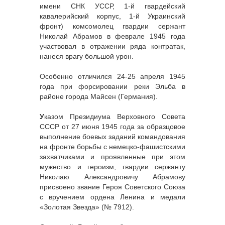
имени СНК УССР, 1-й гвардейский
кавалерийский корпус, 1-й Украинский
фронт) комсомолец гвардии сержант
Николай Абрамов в феврале 1945 года
участвовал в отражении ряда контратак,
нанеся врагу большой урон.
Особенно отличился 24-25 апреля 1945
года при форсировании реки Эльба в
районе города Майсен (Германия).
У
казом Президиума Верховного Совета
СССР от 27 июня 1945 года за образцовое
выполнение боевых заданий командования
на фронте борьбы с немецко-фашистскими
захватчиками и проявленные при этом
мужество и героизм, гвардии сержанту
Николаю Александровичу Абрамову
присвоено звание Героя Советского Союза
с вручением ордена Ленина и медали
«Золотая Звезда» (№ 7912).