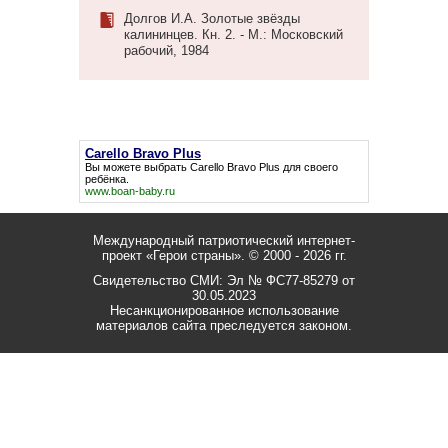
Долгов И.А. Золотые звёзды
калининцев. Кн. 2. - М.: Московский
рабочий, 1984
Carello Bravo Plus
Вы можете выбрать
Carello Bravo Plus
для своего
ребёнка.
www.boan-baby.ru
Международный патриотический интернет-
проект «Герои страны».
© 2000 - 2026 гг.
Свидетельство СМИ: Эл № ФС77-85279 от
30.05.2023
Несанкционированное использование
материалов сайта преследуется законом.