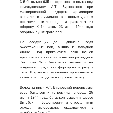
3-й батальон 935-го стрелкового полка под
командованием А.Т. Бурковского при
массированной поддержке артиллерии
ворвался в Шумилино, внезапным ударом
ошеломил гитлеровцев и расколол их
оборону. К 14 часам 23 июня 1944 года
опорный пункт врага пал.
На следующий день дивизия, ведя
ожесточенные бои, вышла к Западной
Двине. Под прикрытием огня нашей
артиллерии и авиации полковая разведка и
7-я рота 3-го батальона вплавь и на
подручных средствах форсировали реку у
села Шарыпово, атаковали противника и
захватили плацдарм на правом берегу.
Вслед за ними А.Т. Бурковский переправил
весь батальон и устремился вперед. 25
июня 1944 года батальон вышел к шоссе
Витебск — Бешенковичи и отрезал пути
отхода гитлеровцам, оказавшимся в
витебском "котле".