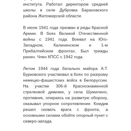
института. Работал директором средней
школы в селе Дубровка Барановского
района Житомирской области.
В июне 1941 года призван в ряды Красной
Армии. В боях Великой Отечественной
войны с 1941 года. Воевал на Юго-
Западном, Калининском и 1-м
Прибалтийском фронтах. Был трижды
ранен. Член КПСС с 1942 года.
Летом 1944 года батальон майора А.Т.
Бурковского участвовал в боях по разгрому
немецко-фашистских войск в Белоруссии.
На участке 306-й Краснознаменной
стрелковой дивизии, у села Шумилино,
противник, опираясь на развитую оборону,
оказывал упорное сопротивление. Комдив
решил сковать врага с фронта, а
основными силами обойти опорный пункт с
северо-запада.