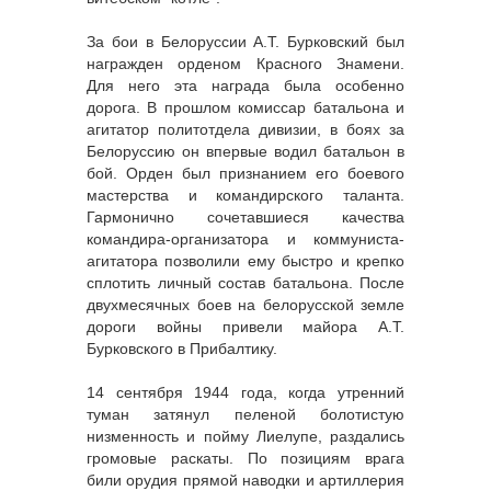
За бои в Белоруссии А.Т. Бурковский был
награжден орденом Красного Знамени.
Для него эта награда была особенно
дорога. В прошлом комиссар батальона и
агитатор политотдела дивизии, в боях за
Белоруссию он впервые водил батальон в
бой. Орден был признанием его боевого
мастерства и командирского таланта.
Гармонично сочетавшиеся качества
командира-организатора и коммуниста-
агитатора позволили ему быстро и крепко
сплотить личный состав батальона. После
двухмесячных боев на белорусской земле
дороги войны привели майора А.Т.
Бурковского в Прибалтику.
14 сентября 1944 года, когда утренний
туман затянул пеленой болотистую
низменность и пойму Лиелупе, раздались
громовые раскаты. По позициям врага
били орудия прямой наводки и артиллерия