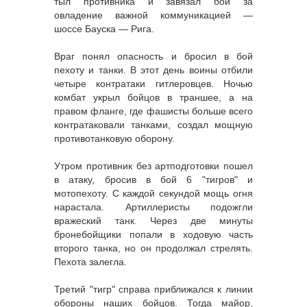
тыл противника и завязал бой за
овладение важной коммуникацией —
шоссе Бауска — Рига.
Враг понял опасность и бросил в бой
пехоту и танки. В этот день воины отбили
четыре контратаки гитлеровцев. Ночью
комбат укрыл бойцов в траншее, а на
правом фланге, где фашисты больше всего
контратаковали танками, создал мощную
противотанковую оборону.
Утром противник без артподготовки пошел
в атаку, бросив в бой 6 "тигров" и
мотопехоту. С каждой секундой мощь огня
нарастала. Артиллеристы подожгли
вражеский танк. Через две минуты
бронебойщики попали в ходовую часть
второго танка, но он продолжал стрелять.
Пехота залегла.
Третий "тигр" справа приближался к линии
обороны наших бойцов. Тогда майор,