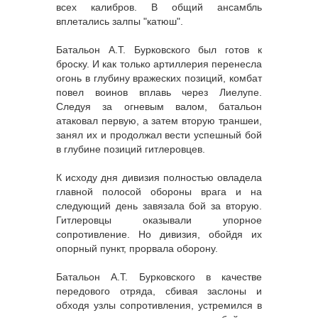
всех калибров. В общий ансамбль
вплетались залпы "катюш".
Батальон А.Т. Бурковского был готов к
броску. И как только артиллерия перенесла
огонь в глубину вражеских позиций, комбат
повел воинов вплавь через Лиелупе.
Следуя за огневым валом, батальон
атаковал первую, а затем вторую траншеи,
занял их и продолжал вести успешный бой
в глубине позиций гитлеровцев.
К исходу дня дивизия полностью овладела
главной полосой обороны врага и на
следующий день завязала бой за вторую.
Гитлеровцы оказывали упорное
сопротивление. Но дивизия, обойдя их
опорный пункт, прорвала оборону.
Батальон А.Т. Бурковского в качестве
передового отряда, сбивая заслоны и
обходя узлы сопротивления, устремился в