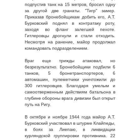
подпустив танк на 15 метров, бросил одну
за другой две гранаты. "Тигр" замер.
Приказав бронебойщикам добить его, А.Т.
Бурковский поднял в контратаку роту,
заходя во фланг залегшей пехоте.
Гитлеровцы дрогнули и стали отходить.
Несмотря на ранение, майор продолжал
командовать подразделением.
Враг еще трижды атаковал, но
безрезультатно. Бронебойщики подбили 6
танков, 5 бронетранспортеров, 6
автомашин, пулеметчики уничтожили до
300 гитлеровцев. Благодаря умелым и
самоотверженным действиям батальона в
глубине обороны врага дивизии был открыт
путь на Ригу.
В октябре и ноябре 1944 года майор А.Т.
Бурковский участвовал в штурме Клайпеды,
в боях за Лиепаю, в ликвидации
курляндской группировки противника. 22