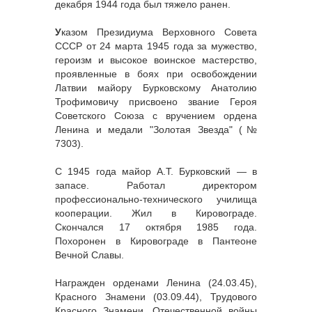
декабря 1944 года был тяжело ранен.
У
казом Президиума Верховного Совета
СССР от 24 марта 1945 года за мужество,
героизм и высокое воинское мастерство,
проявленные в боях при освобождении
Латвии майору Бурковскому Анатолию
Трофимовичу присвоено звание Героя
Советского Союза с вручением ордена
Ленина и медали "Золотая Звезда" (№
7303).
С 1945 года майор А.Т. Бурковский — в
запасе. Работал директором
профессионально-технического училища
кооперации. Жил в Кировограде.
Скончался 17 октября 1985 года.
Похоронен в Кировограде в Пантеоне
Вечной Славы.
Награжден орденами Ленина (24.03.45),
Красного Знамени (03.09.44), Трудового
Красного Знамени, Отечественной войны