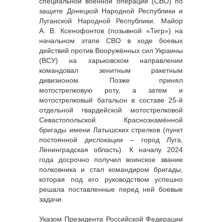
специальной военной операции (СВО) по
защите Донецкой Народной Республики и
Луганской Народной Республики. Майор
А. В. Ксенофонтов (позывной «Тигр») на
начальном этапе СВО в ходе боевых
действий против Вооружённых сил Украины
(ВСУ) на харьковском направлении
командовал зенитным ракетным
дивизионом. Позже принял
мотострелковую роту, а затем и
мотострелковый батальон в составе 25-й
отдельной гвардейской мотострелковой
Севастопольской Краснознамённой
бригады имени Латышских стрелков (пункт
постоянной дислокации – город Луга,
Ленинградская область). К началу 2024
года досрочно получил воинское звание
полковника и стал командиром бригады,
которая под его руководством успешно
решала поставленные перед ней боевые
задачи.
Указом Президента Российской Федерации