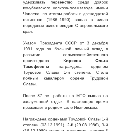
удерживать первенство среди доярок
кочубеевского колхоза-племзавода имени
Чапаева, по итогам работы в двенадцатой
пятилетке (1986–1990) вошла в число
передовых животноводов Ставропольского
края.
Указом Президента СССР от 3 декабря
1991 года за большой личный вклад в
развитие сельскохозяйственного
производства
Киреева Ольга
Тимофеевна
награждена орденом
Трудовой Славы 1-й степени. Стала
полным кавалером ордена Трудовой
Славы.
После 37 лет работы на МТФ вышла на
заслуженный отдых. В настоящее время
проживает в родном селе Ивановском.
Награждена орденами Трудовой Славы 1-й
степени (03.12.1991), 2-й (29.08.1986), 3-й
(16.12.1980) степени, медалями, а также 3