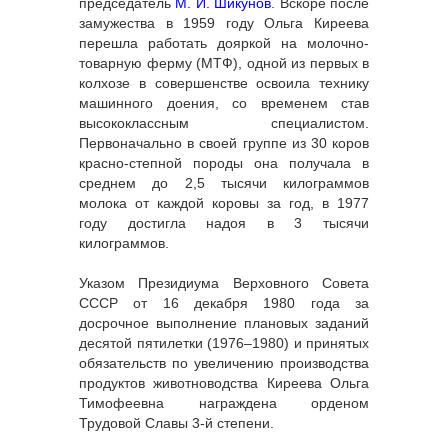
председатель
М. И. Шикунов
. Вскоре после
замужества в 1959 году Ольга Киреева
перешла работать дояркой на молочно-
товарную ферму (МТФ), одной из первых в
колхозе в совершенстве освоила технику
машинного доения, со временем став
высококлассным специалистом.
Первоначально в своей группе из 30 коров
красно-степной породы она получала в
среднем до 2,5 тысячи килограммов
молока от каждой коровы за год, в 1977
году достигла надоя в 3 тысячи
килограммов.
Указом Президиума Верховного Совета
СССР от 16 декабря 1980 года за
досрочное выполнение плановых заданий
десятой пятилетки (1976–1980) и принятых
обязательств по увеличению производства
продуктов животноводства Киреева Ольга
Тимофеевна награждена орденом
Трудовой Славы 3-й степени.