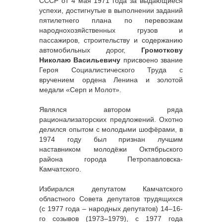
СССР от 4 мая 1971 года за выдающиеся
успехи, достигнутые в выполнении заданий
пятилетнего плана по перевозкам
народнохозяйственных грузов и
пассажиров, строительству и содержанию
автомобильных дорог,
Громоткову
Николаю Васильевичу
присвоено звание
Героя Социалистического Труда с
вручением ордена Ленина и золотой
медали «Серп и Молот».
Являлся автором ряда
рационализаторских предложений. Охотно
делился опытом с молодыми шофёрами, в
1974 году был признан лучшим
наставником молодёжи Октябрьского
района города Петропавловска-
Камчатского.
Избирался депутатом Камчатского
областного Совета депутатов трудящихся
(с 1977 года – народных депутатов) 14–16-
го созывов (1973–1979), с 1977 года