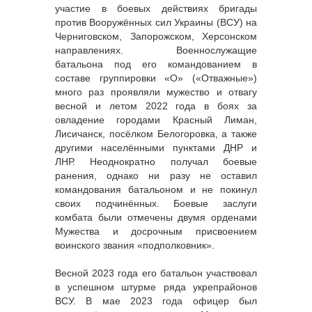
участие в боевых действиях бригады
против Вооружённых сил Украины (ВСУ) на
Черниговском, Запорожском, Херсонском
направлениях. Военнослужащие
батальона под его командованием в
составе группировки «О» («Отважные»)
много раз проявляли мужество и отвагу
весной и летом 2022 года в боях за
овладение городами Красный Лиман,
Лисичанск, посёлком Белогоровка, а также
другими населёнными пунктами ДНР и
ЛНР. Неоднократно получал боевые
ранения, однако ни разу не оставил
командования батальоном и не покинул
своих подчинённых. Боевые заслуги
комбата были отмечены двумя орденами
Мужества и досрочным присвоением
воинского звания «подполковник».
Весной 2023 года его батальон участвовал
в успешном штурме ряда укрепрайонов
ВСУ. В мае 2023 года офицер был