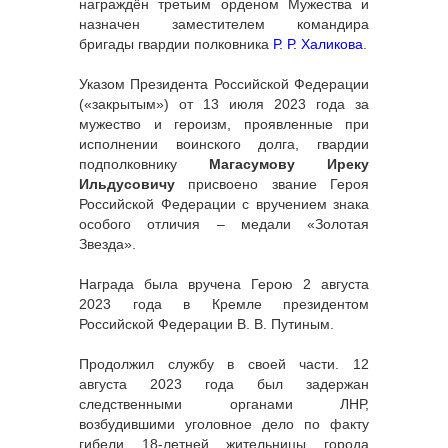
награждён третьим орденом Мужества и
назначен заместителем командира
бригады гвардии полковника
Р. Р. Халикова
.
Указом Президента Российской Федерации
(«закрытым») от 13 июля 2023 года за
мужество и героизм, проявленные при
исполнении воинского долга, гвардии
подполковнику
Магасумову Иреку
Ильдусовичу
присвоено звание Героя
Российской Федерации с вручением знака
особого отличия – медали «Золотая
Звезда».
Награда была вручена Герою 2 августа
2023 года в Кремле президентом
Российской Федерации В. В. Путиным.
Продолжил службу в своей части. 12
августа 2023 года был задержан
следственными органами ЛНР,
возбудившими уголовное дело по факту
гибели 18-летней жительницы города