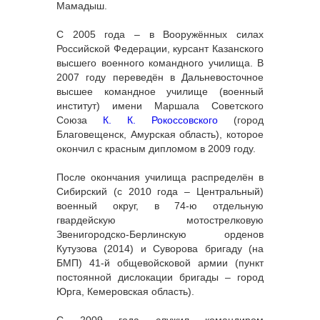
Мамадыш.
С 2005 года – в Вооружённых силах
Российской Федерации, курсант Казанского
высшего военного командного училища. В
2007 году переведён в Дальневосточное
высшее командное училище (военный
институт) имени Маршала Советского
Союза
К. К. Рокоссовского
(город
Благовещенск, Амурская область), которое
окончил с красным дипломом в 2009 году.
После окончания училища распределён в
Сибирский (с 2010 года – Центральный)
военный округ, в 74-ю отдельную
гвардейскую мотострелковую
Звенигородско-Берлинскую орденов
Кутузова (2014) и Суворова бригаду (на
БМП) 41-й общевойсковой армии (пункт
постоянной дислокации бригады – город
Юрга, Кемеровская область).
С 2009 года служил командиром