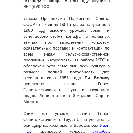
площади 4 гектара. В 1951 году вступил в
ВКП(б)/КПСС.
Указом Президиума Верховного Совета
СССР от 17 июля 1951 года за получение в
1950 году высоких урожаев семян и
зеленцового стебля кенафа на поливных
землях при выполнении колхозом
обязательных поставок и контрактации по
всем видам сельскохозяйственной
продукции, натуроплаты за работу МТС и
обеспеченности семенами всех культур в
размере полной потребности для
весеннего сева 1951 года
Ли Борису
присвоено звание Героя
Социалистического Труда с вручением
ордена Ленина и золотой медали «Серп и
Молот».
Этим же указом звания Героя
Социалистического Труда были удостоены
бригадир колхоза имени Ворошилова
Иван
Пак
, звеньевые колхоза
Анарбек