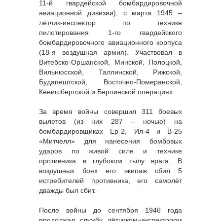
11-й гвардейской бомбардировочной
авиационной дивизии), с марта 1945 –
лётчик-инспектор по технике
пилотирования 1-го гвардейского
бомбардировочного авиационного корпуса
(18-я воздушная армия). Участвовал в
Витебско-Оршанской, Минской, Полоцкой,
Вильнюсской, Таллинской, Рижской,
Будапештской, Восточно-Померанской,
Кёнигсбергской и Берлинской операциях.
За время войны совершил 311 боевых
вылетов (из них 287 – ночью) на
бомбардировщиках Ер-2, Ил-4 и В-25
«Митчелл» для нанесения бомбовых
ударов по живой силе и технике
противника в глубоком тылу врага. В
воздушных боях его экипаж сбил 5
истребителей противника, его самолёт
дважды был сбит.
После войны до сентября 1946 года
продолжал службу лётчиком-инспектором