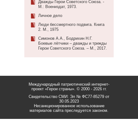
Дважды Герои Советского Союза. -
М.: Воениздат, 1973.
Личное дело
Люди бессмертного подвига. Книга
2. М., 1975
Симонов А.А., Бодрихин Н.Г.
Боевые лётчики – дважды и трижды
Герои Советского Союза. – М., 2017.
Международный патриотический интернет-
проект «Герои страны».
© 2000 - 2026 гг.
Свидетельство СМИ: Эл № ФС77-85279 от
30.05.2023
Несанкционированное использование
материалов сайта преследуется законом.