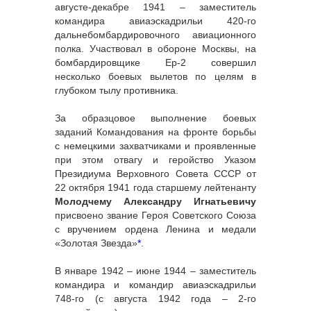
августе-декабре 1941 – заместитель
командира авиаэскадрильи 420-го
дальнебомбардировочного авиационного
полка. Участвовал в обороне Москвы, на
бомбардировщике Ер-2 совершил
несколько боевых вылетов по целям в
глубоком тылу противника.
За образцовое выполнение боевых
заданий Командования на фронте борьбы
с немецкими захватчиками и проявленные
при этом отвагу и геройство Указом
Президиума Верховного Совета СССР от
22 октября 1941 года старшему лейтенанту
Молодчему Александру Игнатьевичу
присвоено звание Героя Советского Союза
с вручением ордена Ленина и медали
«Золотая Звезда»
*
.
В январе 1942 – июне 1944 – заместитель
командира и командир авиаэскадрильи
748-го (с августа 1942 года – 2-го