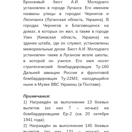
Бронзовый бюст А.И. Молодчего
установлен в городе Луганск. Его именем
названы улицы в городах Чернигов и
Лисичанск (Луганская область, Украина). В
городах Чернигов и Благовещенск на
домах, в которых он жил, а также в городе
Узин (Киевская область, Украина) на
здании штаба, где он служил, установлены
мемориальные доски. Бюст А.И. Молодчего
установлен также в Луганске возле школы,
в которой он учился. Его имя носят
стратегический бомбардировщик Ту-160
Дальней авиации России и фронтовой
бомбардировщик Ту-22М3, находящийся
ныне в Музее ВВС Украины (в Полтаве).
Примечания:
1) Награждён за выполнение 13 боевых
вылетов (из них 7 – ночью) на
бомбардировщике Ер-2 (на 20 октября
1941 года);
2) Награждён за выполнение 145 боевых
вылетов (из них 131 – ночью) на