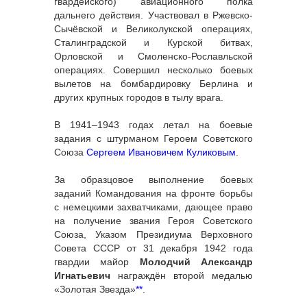
гвардейского) авиационного полка
дальнего действия. Участвовал в Ржевско-
Сычёвской и Великолукской операциях,
Сталинградской и Курской битвах,
Орловской и Смоленско-Рославльской
операциях. Совершил несколько боевых
вылетов на бомбардировку Берлина и
других крупных городов в тылу врага.
В 1941–1943 годах летал на боевые
задания с штурманом Героем Советского
Союза
Сергеем Ивановичем Куликовым
.
За образцовое выполнение боевых
заданий Командования на фронте борьбы
с немецкими захватчиками, дающее право
на получение звания Героя Советского
Союза, Указом Президиума Верховного
Совета СССР от 31 декабря 1942 года
гвардии майор
Молодчий Александр
Игнатьевич
награждён второй медалью
«Золотая Звезда»
**
.