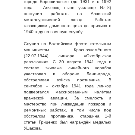
городе Ворошиловске (до 1931 и с 1992
года – Алчевск, ныне училище №8)
поступил работать на Алчевский
металлургический завод. Работал
газовщиком доменного цеха до призыва в
1940 году на военную службу.
Служил на Балтийском флоте котельным
машинистом Краснознамённого
(22.07.1944) линкора «Октябрьская
революция». С 30 августа 1941 года в
составе экипажа линейного корабля
участвовал в обороне Ленинграда,
обстреливая войска противника. В
сентябре – октябре 1941 года линкор
подвергался массированным налётам
вражеской авиации. За смелость и
мастерство при ликвидации пожаров и
ремонтных работах, в том числе под
обстрелом противника, старшина 1-й
статьи Гриценко был награждён медалью
Ушакова.