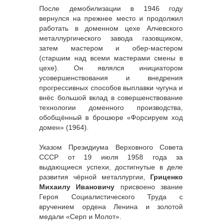
После демобилизации в 1946 году
вернулся на прежнее место и продолжил
работать в доменном цехе Алчевского
металлургического завода газовщиком,
затем мастером и обер-мастером
(старшим над всеми мастерами смены в
цехе). Он являлся инициатором
усовершенствования и внедрения
прогрессивных способов выплавки чугуна и
внёс большой вклад в совершенствование
технологии доменного производства,
обобщённый в брошюре «Форсируем ход
домен» (1964).
Указом Президиума Верховного Совета
СССР от 19 июля 1958 года за
выдающиеся успехи, достигнутые в деле
развития чёрной металлургии,
Гриценко
Михаилу Ивановичу
присвоено звание
Героя Социалистического Труда с
вручением ордена Ленина и золотой
медали «Серп и Молот».