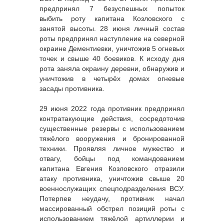
предпринял 7 безуспешных попыток
выбить роту капитана Козловского с
занятой высоты. 28 июня личный состав
роты предпринял наступление на северной
окраине Дементиевки, уничтожив 5 огневых
точек и свыше 40 боевиков. К исходу дня
рота заняла окраину деревни, обнаружив и
уничтожив в четырёх домах огневые
засады противника.
29 июня 2022 года противник предпринял
контратакующие действия, сосредоточив
существенные резервы с использованием
тяжёлого вооружения и бронированной
техники. Проявляя личное мужество и
отвагу, бойцы под командованием
капитана Евгения Козловского отразили
атаку противника, уничтожив свыше 20
военнослужащих спецподразделения ВСУ.
Потерпев неудачу, противник начал
массированный обстрел позиций роты с
использованием тяжёлой артиллерии и