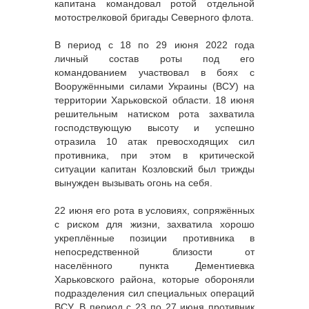
капитана командовал ротой отдельной
мотострелковой бригады Северного флота.
В период с 18 по 29 июня 2022 года
личный состав роты под его
командованием участвовал в боях с
Вооружёнными силами Украины (ВСУ) на
территории Харьковской области. 18 июня
решительным натиском рота захватила
господствующую высоту и успешно
отразила 10 атак превосходящих сил
противника, при этом в критической
ситуации капитан Козловский был трижды
вынужден вызывать огонь на себя.
22 июня его рота в условиях, сопряжённых
с риском для жизни, захватила хорошо
укреплённые позиции противника в
непосредственной близости от
населённого пункта Дементиевка
Харьковского района, которые обороняли
подразделения сил специальных операций
ВСУ. В период с 23 по 27 июня противник