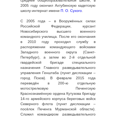
средней общеобразовательной школе, в
2005 году окончил Ахтубинскую кадетскую
школу-интернат имени
П. О. Сухого
.
С 2005 года – в Вооружённых силах
Российской Федерации, курсант
Новосибирского высшего военного
командного училища. После его окончания
в 2010 году проходил службу в
распоряжении командующего войсками
Западного военного округа (Санкт-
Петербург), а затем во 2-й отдельной
гвардейской бригаде специального
назначения Главного разведывательного
управления Генштаба (пункт дислокации –
город Псков). В феврале 2015 года
переведён в 200-ю отдельную
мотострелковую Печенгскую
Краснознамённую ордена Кутузова бригаду
14-го армейского корпуса береговых войск
Северного флота (пункт дислокации –
посёлок Печенга Мурманской области).
Служил командиром разведывательного