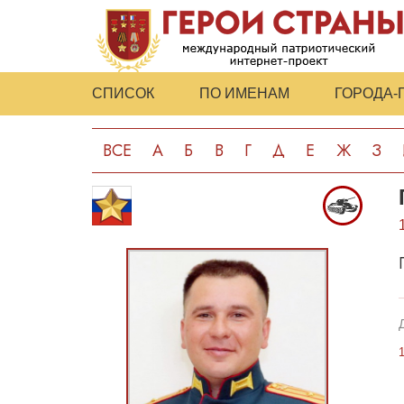
СПИСОК
ПО ИМЕНАМ
ГОРОДА-
ВСЕ
А
Б
В
Г
Д
Е
Ж
З