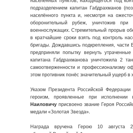
населённых пунктов, находящегося под ко
подразделением капитан Габдрахманов (поз
населённого пункта и, несмотря на ожесто
оборонительный рубеж, уничтожив при
военнослужащих. Стремительный прорыв обо
в кратчайшие сроки взять под контроль на
бригады. Дождавшись подкрепления, части 
предприняли попытку вернуть утраченные 
капитана Габдрахманова уничтожила 2 та
самоотверженности и профессионализму офи
этом противник понёс значительный ущерб в 
Указом Президента Российской Федерации 
героизм, проявленные при исполнении 
Наиловичу
присвоено звание Героя Российс
медали «Золотая Звезда».
Награда вручена Герою 10 августа 2