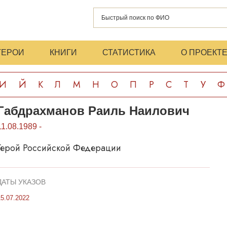
ГЕРОИ
КНИГИ
СТАТИСТИКА
О ПРОЕКТ
И
Й
К
Л
М
Н
О
П
Р
С
Т
У
Ф
Габдрахманов Раиль Наилович
11.08.1989 -
Герой Российской Федерации
ДАТЫ УКАЗОВ
15.07.2022