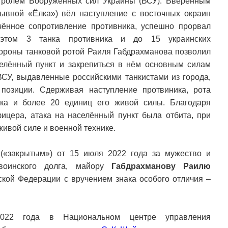
нтролем Вооружённых сил Украины (ВСУ). Вверенным
ывной «Ёлка») вёл наступление с восточных окраин
чённое сопротивление противника, успешно прорвал
 этом 3 танка противника и до 15 украинских
роны танковой ротой Раиля Габдрахманова позволил
селённый пункт и закрепиться в нём основным силам
ВСУ, выдавленные российскими танкистами из города,
позиции. Сдерживая наступление протвиника, рота
нка и более 20 единиц его живой силы. Благодаря
цера, атака на населённый пункт была отбита, при
живой силе и военной технике.
(«закрытым») от 15 июля 2022 года за мужество и
воинского долга, майору
Габдрахманову Раилю
кой Федерации с вручением знака особого отличия –
022 года в Национальном центре управления