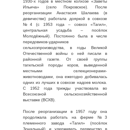
1930-х годов в местном колхозе «Заветы
Ильича» (село Покровское). После
реорганизации Анастасия Шалаева (в
девичестве) работала дояркой в совхозе
№4 (с 1953 года – совхоз «Тагил»,
центральная усадьба – посёлок
Молодёжный). Постоянно была в числе
передовиков-ударников
сельхозпроизводства, в годы Великой
Отечественной войны о ней писали в
районной газете. От своей группы
тагильской породы коров, выведенной
местными селекционерами-
животноводами, она ежегодно добивалась
одних из лучших в совхозе надоев молока.
С 1952 года трижды участвовала во
Всесоюзной сельскохозяйственной
выставке (ВСХВ).
После реорганизации в 1957 году она
продолжала работать на ферме №3
племенного завода «Тагил» (посёлок
Зональный) и удерживать первенство в